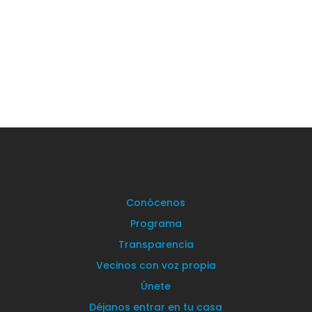
con expectación;...
Conócenos
Programa
Transparencia
Vecinos con voz propia
Únete
Déjanos entrar en tu casa