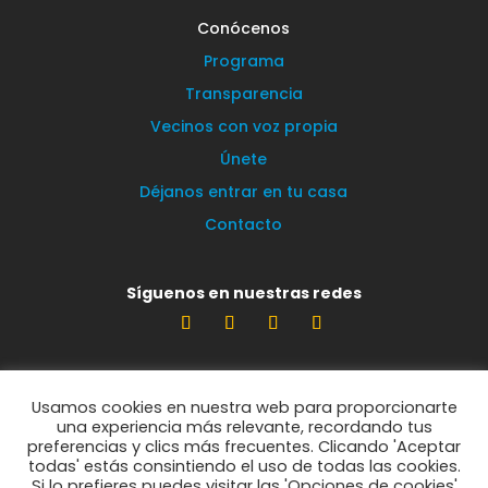
Conócenos
Programa
Transparencia
Vecinos con voz propia
Únete
Déjanos entrar en tu casa
Contacto
Síguenos en nuestras redes
Estamos encantados de leerte
Usamos cookies en nuestra web para proporcionarte
info@vecinosportorrelodones.org
una experiencia más relevante, recordando tus
preferencias y clics más frecuentes. Clicando 'Aceptar
todas' estás consintiendo el uso de todas las cookies.
Si lo prefieres puedes visitar las 'Opciones de cookies'