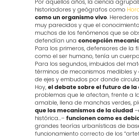
Por aquellos años, la ciencia agru
historiadores y geógrafos como
Hor
como un organismo vivo
. Herederos
muy parecidos y que el conocimiento d
muchos de los fenómenos que se obser
defendían una
concepción mecanic
Para los primeros, defensores de la f
como el ser humano, tenía un cuerpo, 
Para los segundos, imbuidos del mate
términos de mecanismos medibles y c
de ejes y embudos por donde circulab
Hoy,
el debate sobre el futuro de l
problemas que le afectan, frente a 
amable, llena de manchas verdes, pl
que los mecanismos de la ciudad
–e
histórica…–
funcionen como es debi
grandes teorías urbanísticas de base 
funcionamiento correcto de los “arte