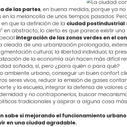
ma de las partes
, en buena medida, porque ya n
 en la melancolía de unos tiempos pasados. Per
e en que la definición de la
ciudad postindustrial
” en abstracto, lo cierto es que parece existir un
pecial
integración de las zonas verdes en el co
a oleada de una urbanización prolongada, extensa
gmentación cultural, la libertad individual, la pr
balización de la economía aún hacen más difícil 
iudad soñada, sí, pero ¿para quién o para qué?
io ambiente urbano, conseguir un buen confort cli
ros seres vivos, reducir la emisión de gases contam
porte y la escuela, integrar la defensa de valores 
odernidad y no contraponerlos, buscar mecanismo
olíticos tradicionales y aspirar a alguna cosa m
én sabe si mejorando el funcionamiento urbano 
ir en una ciudad agradable.