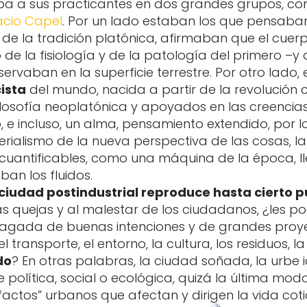
paba a sus practicantes en dos grandes grupos, 
acio Capel
. Por un lado estaban los que pensab
 de la tradición platónica, afirmaban que el cue
e la fisiología y de la patología del primero –y d
vaban en la superficie terrestre. Por otro lado, 
ista
del mundo, nacida a partir de la revolución cie
ilosofía neoplatónica y apoyados en las creencias d
e incluso, un alma, pensamiento extendido, por lo
rialismo de la nueva perspectiva de las cosas, la
uantificables, como una máquina de la época, l
an los fluidos.
a ciudad postindustrial reproduce hasta cierto 
las quejas y al malestar de los ciudadanos, ¿les
agada de buenas intenciones y de grandes proyec
l transporte, el entorno, la cultura, los residuos, 
do
? En otras palabras, la ciudad soñada, la urbe
política, social o ecológica, quizá la última moda
factos” urbanos que afectan y dirigen la vida cot