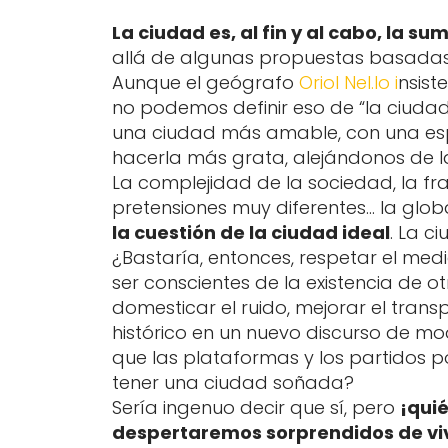
La ciudad es, al fin y al cabo, la su
allá de algunas propuestas basadas
Aunque el geógrafo
Oriol Nel.lo i
nsist
no podemos definir eso de “la ciudad
una ciudad más amable, con una es
hacerla más grata, alejándonos de l
La complejidad de la sociedad, la fra
pretensiones muy diferentes… la glo
la cuestión de la ciudad ideal
. La c
¿Bastaría, entonces, respetar el med
ser conscientes de la existencia de ot
domesticar el ruido, mejorar el trans
histórico en un nuevo discurso de m
que las plataformas y los partidos p
tener una ciudad soñada?
Sería ingenuo decir que sí, pero
¡qui
despertaremos sorprendidos de viv