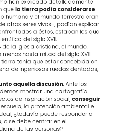
como han explicado detalladamente
an que
la tierra podía considerarse
rpo humano y el mundo terrestre eran
e otros seres vivos–, podían explicar
enfrentados a éstos, estaban los que
ntífica del siglo XVII.
e la iglesia cristiana, el mundo,
 menos hasta mitad del siglo XVIII.
 tierra tenía que estar concebida en
lena de ingeniosas ruedas dentadas,
punto aquella discusión
. Ante los
 podemos mostrar una cartografía
tos de inspiración social,
conseguir
la escuela, la protección ambiental e
 ideal, ¿todavía puede responder a
, o se debe centrar en el
idiana de las personas?