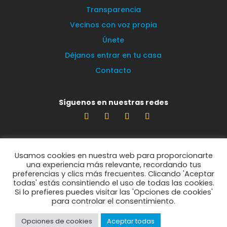
Transparencia
Vecinos con voz propia
Únete
Déjanos entrar en tu casa
Contacto
Síguenos en nuestras redes
Estamos encantados de leerte
Usamos cookies en nuestra web para proporcionarte
info@vecinosportorrelodones.org
una experiencia más relevante, recordando tus
preferencias y clics más frecuentes. Clicando 'Aceptar
todas' estás consintiendo el uso de todas las cookies.
Si lo prefieres puedes visitar las 'Opciones de cookies'
© Vecinos por Torrelodones 2021
para controlar el consentimiento.
Opciones de cookies
Aceptar todas
Política de privacidad