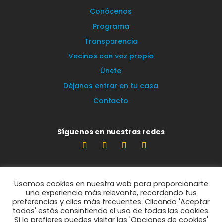
Conócenos
Programa
Transparencia
Vecinos con voz propia
Únete
Déjanos entrar en tu casa
Contacto
Síguenos en nuestras redes
Estamos encantados de leerte
Usamos cookies en nuestra web para proporcionarte
info@vecinosportorrelodones.org
una experiencia más relevante, recordando tus
preferencias y clics más frecuentes. Clicando 'Aceptar
todas' estás consintiendo el uso de todas las cookies.
Si lo prefieres puedes visitar las 'Opciones de cookies'