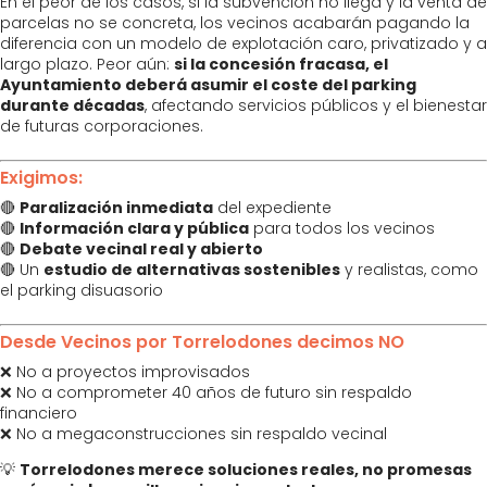
En el peor de los casos, si la subvención no llega y la venta de
parcelas no se concreta, los vecinos acabarán pagando la
diferencia con un modelo de explotación caro, privatizado y a
largo plazo. Peor aún:
si la concesión fracasa, el
Ayuntamiento deberá asumir el coste del parking
durante décadas
, afectando servicios públicos y el bienestar
de futuras corporaciones.
Exigimos:
🔴
Paralización inmediata
del expediente
🔴
Información clara y pública
para todos los vecinos
🔴
Debate vecinal real y abierto
🔴 Un
estudio de alternativas sostenibles
y realistas, como
el parking disuasorio
Desde Vecinos por Torrelodones decimos NO
❌ No a proyectos improvisados
❌ No a comprometer 40 años de futuro sin respaldo
financiero
❌ No a megaconstrucciones sin respaldo vecinal
💡
Torrelodones merece soluciones reales, no promesas