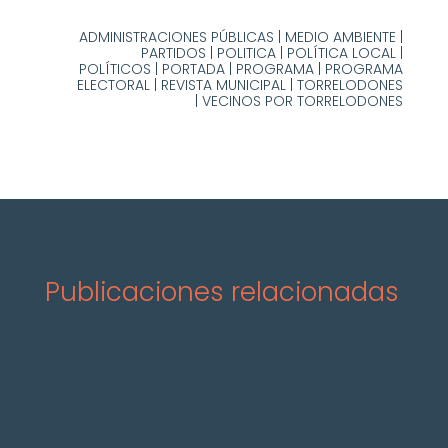
ADMINISTRACIONES PÚBLICAS
|
MEDIO AMBIENTE
|
PARTIDOS
|
POLITICA
|
POLÍTICA LOCAL
|
POLÍTICOS
|
PORTADA
|
PROGRAMA
|
PROGRAMA
ELECTORAL
|
REVISTA MUNICIPAL
|
TORRELODONES
|
VECINOS POR TORRELODONES
Publicaciones relacionadas