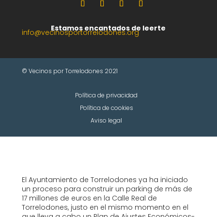
Estamos encantados de leerte
info@vecinosportorrelodones.org
© Vecinos por Torrelodones 2021
Política de privacidad
Política de cookies
Aviso legal
El Ayuntamiento de Torrelodones ya ha iniciado
un proceso para construir un parking de más de
17 millones de euros en la Calle Real de
Torrelodones, justo en el mismo momento en el
que lleva a cabo un Plan de Ajustes Económicos-