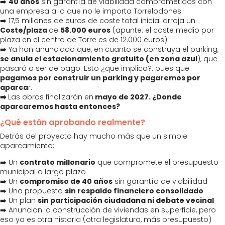
➡️
40 años
sin garantía de viabilidad comprometidos con
una empresa a la que no le importa Torrelodones.
➡️ 17,5 millones de euros de coste total inicial arroja un
Coste/plaza
de
58.000 euros
(apunte: el coste medio por
plaza en el centro de Torre es de 12.000 euros)
➡️ Ya han anunciado que, en cuanto se construya el parking,
se anula el estacionamiento gratuito (en zona azul
), que
pasará a ser de pago. Esto ¿que implica?: pues que
pagamos por construir un parking y pagaremos por
aparca
r.
➡️
Las obras finalizarán en
mayo de 2027. ¿Donde
aparcaremos hasta entonces?
¿Qué están aprobando realmente?
Detrás del proyecto hay mucho más que un simple
aparcamiento:
➡️ Un
contrato millonario
que compromete el presupuesto
municipal a largo plazo
➡️ Un
compromiso de 40 años
sin garantía de viabilidad
➡️ Una propuesta
sin respaldo financiero consolidado
➡️ Un plan
sin participación ciudadana ni debate vecinal
➡️ Anuncian la construcción de viviendas en superficie, pero
eso ya es otra historia (otra legislatura, más presupuesto)