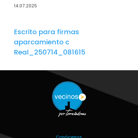
14.07.2025
Escrito para firmas
aparcamiento c
Real_250714_081615
Conócenos