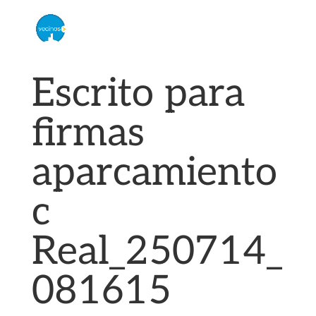
Escrito para
firmas
aparcamiento
c
Real_250714_
081615