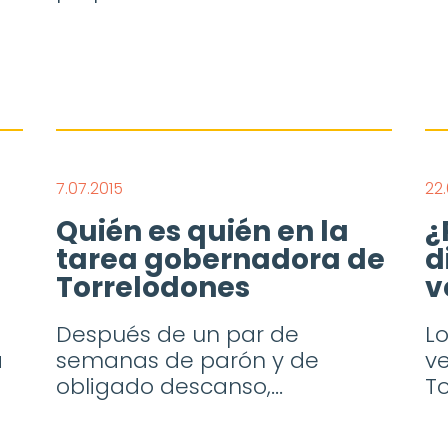
7.07.2015
22.
Quién es quién en la
¿
tarea gobernadora de
d
Torrelodones
v
Después de un par de
Lo
a
semanas de parón y de
v
obligado descanso,...
To