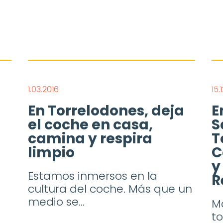
1.03.2016
15.
En Torrelodones, deja
E
el coche en casa,
S
camina y respira
T
limpio
C
y
Estamos inmersos en la
R
cultura del coche. Más que un
medio se...
M
to