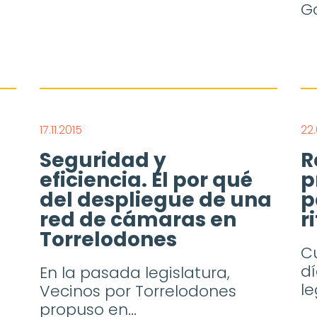
Go
17.11.2015
22.
Seguridad y
R
eficiencia. El por qué
p
del despliegue de una
p
red de cámaras en
r
Torrelodones
Cu
d
En la pasada legislatura,
le
Vecinos por Torrelodones
propuso en...