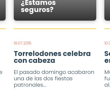
¿Estamos
seguros?
19.07.2016
10.
Torrelodones celebra
S
con cabeza
e
e
El pasado domingo acabaron
M
una de las dos fiestas
fu
patronales...
al.