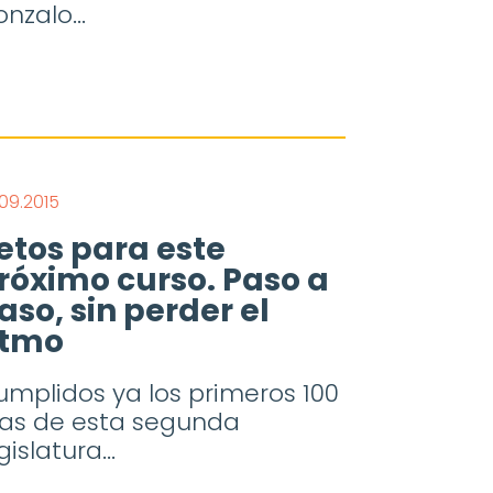
nzalo...
09.2015
etos para este
róximo curso. Paso a
aso, sin perder el
itmo
mplidos ya los primeros 100
ías de esta segunda
gislatura...