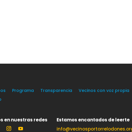
os
Programa
Transparencia
Vecinos con voz propia
o
s en nuestras redes
Estamos encantados de leerte
info@vecinosportorrelodones.or