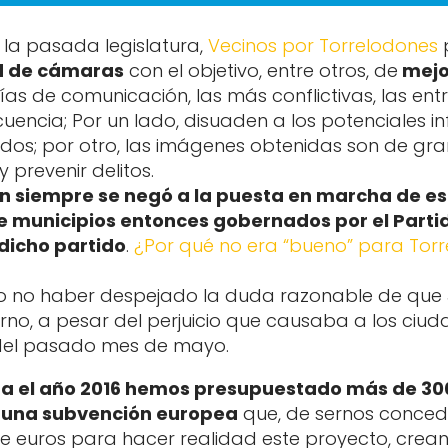
 la pasada legislatura,
Vecinos por Torrelodones
d de cámaras
con el objetivo, entre otros, de
mejo
vías de comunicación, las más conflictivas, las ent
cuencia; Por un lado, disuaden a los potenciales i
s; por otro, las imágenes obtenidas son de gran 
 prevenir delitos.
ón siempre se negó a la puesta en marcha de e
 municipios entonces gobernados por el Partid
dicho partido
.
¿Por qué no era “bueno” para Torre
o o no haber despejado la duda razonable de que
erno, a pesar del perjuicio que causaba a los ciud
 del pasado mes de mayo.
ra el año 2016 hemos presupuestado más de 30
o una subvención europea
que, de sernos conced
 euros para hacer realidad este proyecto, crean