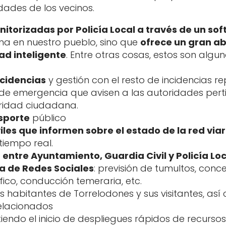
dades de los vecinos.
torizadas por Policía Local a través de un sof
a en nuestro pueblo, sino que
ofrece un gran ab
ad inteligente
. Entre otras cosas, estos son algu
cidencias
y gestión con el resto de incidencias r
de emergencia que avisen a las autoridades pert
uridad ciudadana.
nsporte
público
es que informen sobre el estado de la red viar
tiempo real.
ntre Ayuntamiento, Guardia Civil y Policía Loc
a de Redes Sociales
: previsión de tumultos, conc
ico, conducción temeraria, etc.
s habitantes de Torrelodones y sus visitantes, así 
relacionados
tiendo el inicio de despliegues rápidos de recurso