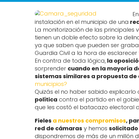
En
instalación en el municipio de una
re
La monitorización de las principales 
tienen un doble efecto sobre la delin
ya que saben que pueden ser grabado
Guardia Civil a la hora de esclarecer y
En contra de toda lógica,
la oposici
sorprender
cuando en la mayoría de
sistemas similares a propuesta de 
municipios?
Quizás el no haber sabido explicarl
política
contra el partido en el gobi
que les costó el batacazo electoral
Fieles
a nuestros compromisos
, pa
red de cámaras
y hemos
solicitad
dispondremos de más de un millón de