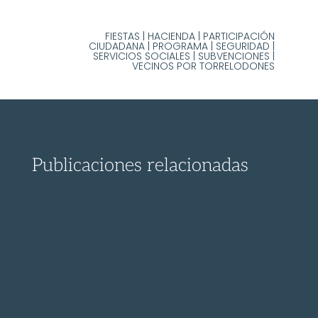
FIESTAS
|
HACIENDA
|
PARTICIPACIÓN
CIUDADANA
|
PROGRAMA
|
SEGURIDAD
|
SERVICIOS SOCIALES
|
SUBVENCIONES
|
VECINOS POR TORRELODONES
Publicaciones relacionadas