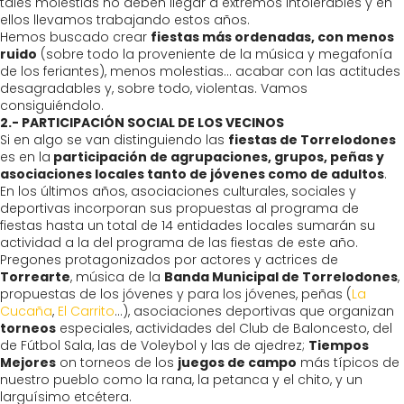
tales molestias no deben llegar a extremos intolerables y en
ellos llevamos trabajando estos años.
Hemos buscado crear
fiestas más ordenadas, con menos
ruido
(sobre todo la proveniente de la música y megafonía
de los feriantes), menos molestias… acabar con las actitudes
desagradables y, sobre todo, violentas. Vamos
consiguiéndolo.
2.- PARTICIPACIÓN SOCIAL DE LOS VECINOS
Si en algo se van distinguiendo las
fiestas de Torrelodones
es en la
participación de agrupaciones, grupos, peñas y
asociaciones locales tanto de jóvenes como de adultos
.
En los últimos años, asociaciones culturales, sociales y
deportivas incorporan sus propuestas al programa de
fiestas hasta un total de 14 entidades locales sumarán su
actividad a la del programa de las fiestas de este año.
Pregones protagonizados por actores y actrices de
Torrearte
, música de la
Banda Municipal de Torrelodones
,
propuestas de los jóvenes y para los jóvenes, peñas (
La
Cucaña
,
El Carrito
…), asociaciones deportivas que organizan
torneos
especiales, actividades del Club de Baloncesto, del
de Fútbol Sala, las de Voleybol y las de ajedrez;
Tiempos
Mejores
on torneos de los
juegos de campo
más típicos de
nuestro pueblo como la rana, la petanca y el chito, y un
larguísimo etcétera.