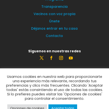
Transparencia
Vecinos con voz propia
Únete
Déjanos entrar en tu casa
Contacto
Síguenos en nuestras redes
Estamos encantados de leerte
Usamos cookies en nuestra web para proporcionarte
info@vecinosportorrelodones.org
una experiencia más relevante, recordando tus
preferencias y clics más frecuentes. Clicando 'Aceptar
todas' estás consintiendo el uso de todas las cookies.
Si lo prefieres puedes visitar las 'Opciones de cookies'
© Vecinos por Torrelodones 2021
para controlar el consentimiento.
Opciones de cookies
Aceptar todas
Política de privacidad