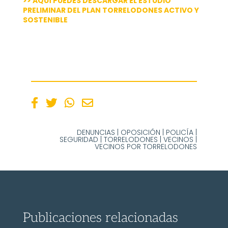
>> AQUÍ PUEDES DESCARGAR EL ESTUDIO
PRELIMINAR DEL PLAN TORRELODONES ACTIVO Y
SOSTENIBLE
DENUNCIAS
|
OPOSICIÓN
|
POLICÍA
|
SEGURIDAD
|
TORRELODONES
|
VECINOS
|
VECINOS POR TORRELODONES
Publicaciones relacionadas