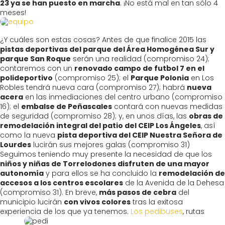
23 ya se han puesto en marcha
. ¡No está mal en tan sólo 4
meses!
¿Y cuáles son estas cosas? Antes de que finalice 2015 las
pistas deportivas del parque del Área Homogénea Sur y
parque San Roque
serán una realidad (compromiso 24);
contaremos con un
renovado campo de futbol 7 en el
polideportivo
(compromiso 25); el
Parque Polonia
en Los
Robles tendrá nueva cara (compromiso 27); habrá
nueva
acera
en las inmediaciones del centro urbano (compromiso
16); el
embalse de Peñascales
contará con nuevas medidas
de seguridad (compromiso 28); y, en unos días, las
obras de
remodelación integral del patio del CEIP Los Ángeles
, así
como la nueva
pista deportiva del CEIP Nuestra Señora de
Lourdes
lucirán sus mejores galas (compromiso 31)
Seguimos teniendo muy presente la necesidad de que los
niños y niñas de Torrelodones disfruten de una mayor
autonomía
y para ellos se ha concluido la
remodelación de
accesos a los centros escolares
de la Avenida de la Dehesa
(compromiso 31). En breve,
más pasos de cebra
del
municipio lucirán
con vivos colores
tras la exitosa
experiencia de los que ya tenemos.
Los pedibuses
, rutas