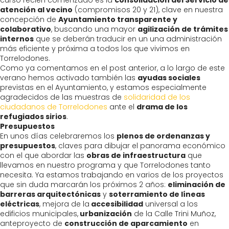
curso recién comenzado es la
consolidación del Servicio de
atención al vecino
(compromisos 20 y 21), clave en nuestra
concepción de
Ayuntamiento transparente y
colaborativo
, buscando una mayor
agilización de trámites
internos
que se deberán traducir en un una administración
más eficiente y próxima a todos los que vivimos en
Torrelodones.
Como ya comentamos en el post anterior, a lo largo de este
verano hemos activado también las
ayudas sociales
previstas en el Ayuntamiento, y estamos especialmente
agradecidos de las muestras de
solidaridad de los
ciudadanos de Torrelodones
ante el
drama de los
refugiados sirios
.
Presupuestos
En unos días celebraremos los
plenos de ordenanzas y
presupuestos
, claves para dibujar el panorama económico
con el que abordar las
obras de infraestructura
que
llevamos en nuestro programa y que Torrelodones tanto
necesita. Ya estamos trabajando en varios de los proyectos
que sin duda marcarán los próximos 2 años:
eliminación de
barreras arquitectónicas
y
soterramiento de líneas
eléctricas
, mejora de la
accesibilidad
universal a los
edificios municipales,
urbanización
de la Calle Trini Muñoz,
anteproyecto de
construcción de aparcamiento
en