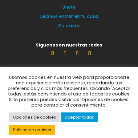
Únete
Déjanos entrar en tu casa
Contacto
Síguenos en nuestras redes
Estamos encantados de leerte
Usamos cookies en nuestra web para proporcionarte
info@vecinosportorrelodones.org
una experiencia más relevante, recordando tus
preferencias y clics más frecuentes. Clicando 'Aceptar
todas' estás consintiendo el uso de todas las cookies.
Si lo prefieres puedes visitar las 'Opciones de cookies'
© Vecinos por Torrelodones 2021
para controlar el consentimiento.
Opciones de cookies
Aceptar todas
Política de privacidad
Política de cookies
Política de cookies
Aviso legal