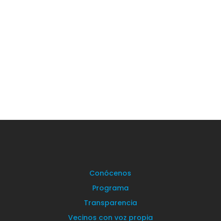
En Vecinos por Torrelodones tenemos muy claro
que la justicia...
Conócenos
Programa
Transparencia
Vecinos con voz propia