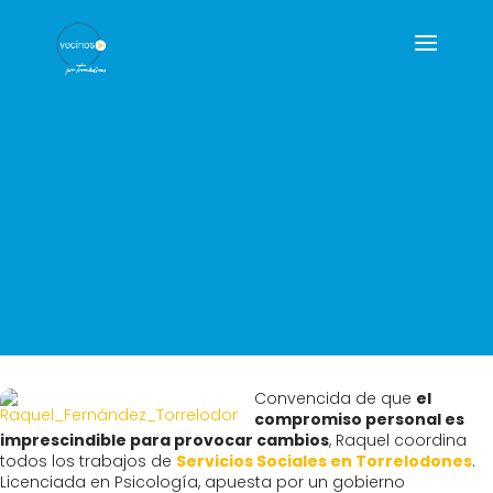
Convencida de que
el
compromiso personal es
imprescindible para provocar cambios
, Raquel coordina
todos los trabajos de
Servicios Sociales en Torrelodones
.
Licenciada en Psicología, apuesta por un gobierno