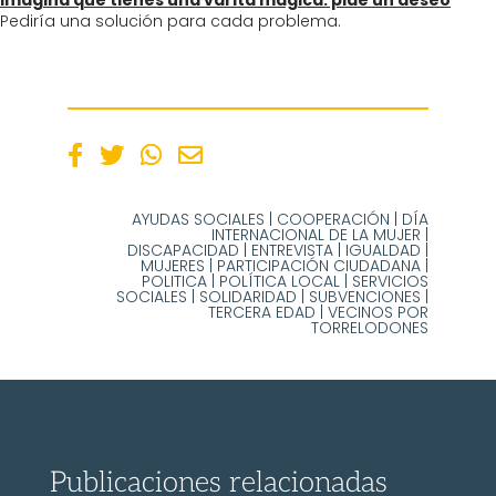
Imagina que tienes una varita mágica: pide un deseo
Pediría una solución para cada problema.
AYUDAS SOCIALES
|
COOPERACIÓN
|
DÍA
INTERNACIONAL DE LA MUJER
|
DISCAPACIDAD
|
ENTREVISTA
|
IGUALDAD
|
MUJERES
|
PARTICIPACIÓN CIUDADANA
|
POLITICA
|
POLÍTICA LOCAL
|
SERVICIOS
SOCIALES
|
SOLIDARIDAD
|
SUBVENCIONES
|
TERCERA EDAD
|
VECINOS POR
TORRELODONES
Publicaciones relacionadas