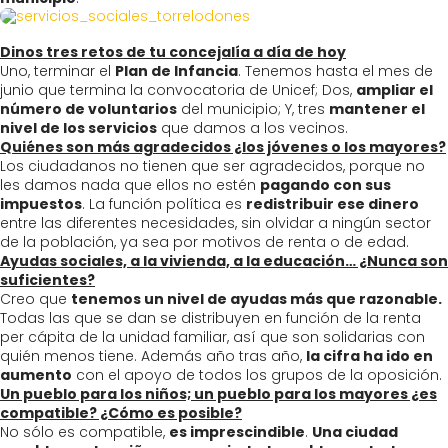
Dinos tres retos de tu concejalía a día de hoy
Uno, terminar el
Plan de Infancia
. Tenemos hasta el mes de
junio que termina la convocatoria de Unicef; Dos,
ampliar el
número de voluntarios
del municipio; Y, tres
mantener el
nivel de los servicios
que damos a los vecinos.
Quiénes son más agradecidos ¿los jóvenes o los mayores?
Los ciudadanos no tienen que ser agradecidos, porque no
les damos nada que ellos no estén
pagando con sus
impuestos
. La función política es
redistribuir ese dinero
entre las diferentes necesidades, sin olvidar a ningún sector
de la población, ya sea por motivos de renta o de edad.
Ayudas sociales, a la vivienda, a la educación… ¿Nunca son
suficientes?
Creo que
tenemos un nivel de ayudas más que razonable.
Todas las que se dan se distribuyen en función de la renta
per cápita de la unidad familiar, así que son solidarias con
quién menos tiene. Además año tras año,
la cifra ha ido en
aumento
con el apoyo de todos los grupos de la oposición.
Un pueblo para los niños; un pueblo para los mayores ¿es
compatible? ¿Cómo es posible?
No sólo es compatible,
es imprescindible
.
Una ciudad