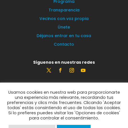
Programa
Transparencia
Vecinos con voz propia
Únete
Déjanos entrar en tu casa
Contacto
Síguenos en nuestras redes
Estamos encantados de leerte
Usamos cookies en nuestra web para proporcionarte
info@vecinosportorrelodones.org
una experiencia más relevante, recordando tus
preferencias y clics más frecuentes. Clicando 'Aceptar
todas' estás consintiendo el uso de todas las cookies.
Si lo prefieres puedes visitar las 'Opciones de cookies'
© Vecinos por Torrelodones 2021
para controlar el consentimiento.