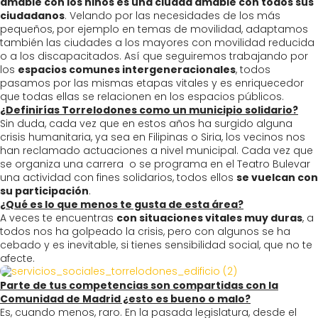
amable con los niños es una ciudad amable con todos sus
ciudadanos
. Velando por las necesidades de los más
pequeños, por ejemplo en temas de movilidad, adaptamos
también las ciudades a los mayores con movilidad reducida
o a los discapacitados. Así que seguiremos trabajando por
los
espacios comunes intergeneracionales
, todos
pasamos por las mismas etapas vitales y es enriquecedor
que todas ellas se relacionen en los espacios públicos.
¿Definirías Torrelodones como un municipio solidario?
Sin duda, cada vez que en estos años ha surgido alguna
crisis humanitaria, ya sea en Filipinas o Siria, los vecinos nos
han reclamado actuaciones a nivel municipal. Cada vez que
se organiza una carrera o se programa en el Teatro Bulevar
una actividad con fines solidarios, todos ellos
se vuelcan con
su participación
.
¿Qué es lo que menos te gusta de esta área?
A veces te encuentras
con situaciones vitales muy duras
, a
todos nos ha golpeado la crisis, pero con algunos se ha
cebado y es inevitable, si tienes sensibilidad social, que no te
afecte.
Parte de tus competencias son compartidas con la
Comunidad de Madrid ¿esto es bueno o malo?
Es, cuando menos, raro. En la pasada legislatura, desde el