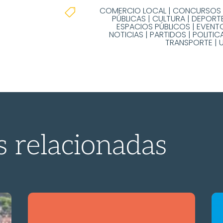
COMERCIO LOCAL
|
CONCURSOS 

PÚBLICAS
|
CULTURA
|
DEPORT
ESPACIOS PÚBLICOS
|
EVENT
NOTICIAS
|
PARTIDOS
|
POLITIC
TRANSPORTE
|
s relacionadas