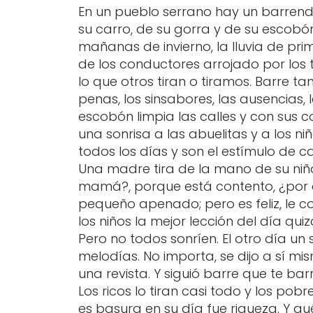
En un pueblo serrano hay un barrend
su carro, de su gorra y de su escobón
mañanas de invierno, la lluvia de prim
de los conductores arrojado por los tu
lo que otros tiran o tiramos. Barre t
penas, los sinsabores, las ausencias
escobón limpia las calles y con sus 
una sonrisa a las abuelitas y a los n
todos los días y son el estímulo de
Una madre tira de la mano de su ni
mamá?, porque está contento, ¿por qu
pequeño apenado; pero es feliz, le co
los niños la mejor lección del día quizá
Pero no todos sonríen. El otro día u
melodías. No importa, se dijo a sí m
una revista. Y siguió barre que te ba
Los ricos lo tiran casi todo y los pob
es basura en su día fue riqueza. Y q