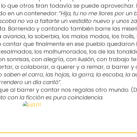
lo que otros tiran todavía se puede aprovechar.
do en un contenedor: ”
Hija, tu no me llores por u
coba no va a faltarte un vestidito nuevo y unos z
nta. Barriendo y cantando también barre las mise
la avaricia, la soberbia, los malos modos, los troll
nto cantar que finalmente en ese pueblo quedaron
desalmados, los malhumorados, los de las tonalid
 con sonrisas, con alegría, con ilusión, con trabajo
certar, a colaborar, a querer y a remar, a barrer y 
o saben el carro, las hojas, la gorra, la escoba, la a
arrendero un día cantó
”.
que al barrer y cantar nos regalas otro mundo. 
to con la ficción es pura coincidencia.