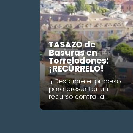
TASAZO de
Basuras en
Torrelodones:
¡RECÚRRELO!
¡ Descubre el proceso
para presentar un
recurso contra la...