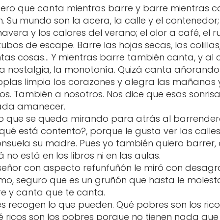
ero que canta mientras barre y barre mientras 
. Su mundo son la acera, la calle y el contenedor; 
avera y los calores del verano; el olor a café, el 
bos de escape. Barre las hojas secas, las colillas
antas cosas… Y mientras barre también canta, y al 
, la nostalgia, la monotonía. Quizá canta añoran
coplas limpia los corazones y alegra las mañanas 
iños. También a nosotros. Nos dice que esas sonris
 cada amanecer.
ño que se queda mirando para atrás al barrender
é está contento?, porque le gusta ver las calles l
nsuela su madre. Pues yo también quiero barrer, qu
 no está en los libros ni en las aulas.
n señor con aspecto refunfuñón le miró con desagr
ismo, seguro que es un gruñón que hasta le moles
rre y canta que te canta.
res recogen lo que pueden. Qué pobres son los rico
ué ricos son los pobres porque no tienen nada qu