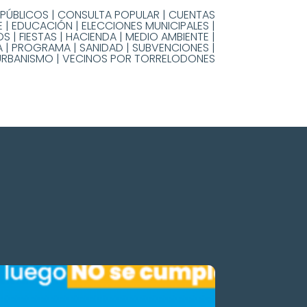
PÚBLICOS
|
CONSULTA POPULAR
|
CUENTAS
E
|
EDUCACIÓN
|
ELECCIONES MUNICIPALES
|
OS
|
FIESTAS
|
HACIENDA
|
MEDIO AMBIENTE
|
A
|
PROGRAMA
|
SANIDAD
|
SUBVENCIONES
|
URBANISMO
|
VECINOS POR TORRELODONES