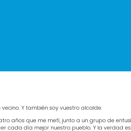
o vecino. Y también soy vuestro alcalde.
tro años que me metí, junto a un grupo de entusi
cer cada día mejor nuestro pueblo. Y la verdad 