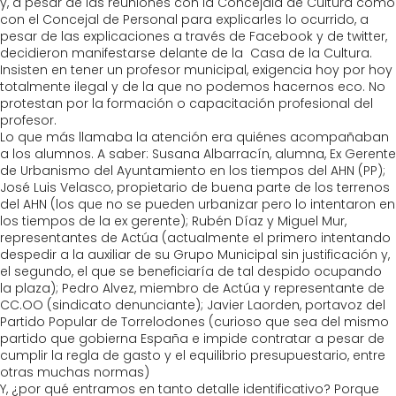
y, a pesar de las reuniones con la Concejala de Cultura como
con el Concejal de Personal para explicarles lo ocurrido, a
pesar de las explicaciones a través de Facebook y de twitter,
decidieron manifestarse delante de la Casa de la Cultura.
Insisten en tener un profesor municipal, exigencia hoy por hoy
totalmente ilegal y de la que no podemos hacernos eco. No
protestan por la formación o capacitación profesional del
profesor.
Lo que más llamaba la atención era quiénes acompañaban
a los alumnos. A saber: Susana Albarracín, alumna, Ex Gerente
de Urbanismo del Ayuntamiento en los tiempos del AHN (PP);
José Luis Velasco, propietario de buena parte de los terrenos
del AHN (los que no se pueden urbanizar pero lo intentaron en
los tiempos de la ex gerente); Rubén Díaz y Miguel Mur,
representantes de Actúa (actualmente el primero intentando
despedir a la auxiliar de su Grupo Municipal sin justificación y,
el segundo, el que se beneficiaría de tal despido ocupando
la plaza); Pedro Alvez, miembro de Actúa y representante de
CC.OO (sindicato denunciante); Javier Laorden, portavoz del
Partido Popular de Torrelodones (curioso que sea del mismo
partido que gobierna España e impide contratar a pesar de
cumplir la regla de gasto y el equilibrio presupuestario, entre
otras muchas normas)
Y, ¿por qué entramos en tanto detalle identificativo? Porque