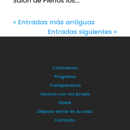
Salón de Plenos los...
« Entradas más antiguas
Entradas siguientes »
Conócenos
Programa
Transparencia
Vecinos con voz propia
Únete
Déjanos entrar en tu casa
Contacto