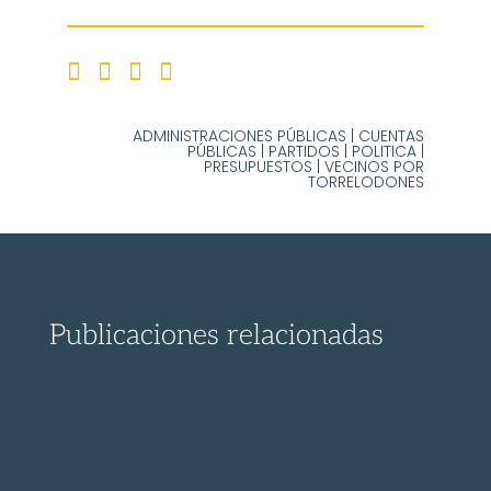
ADMINISTRACIONES PÚBLICAS
|
CUENTAS
PÚBLICAS
|
PARTIDOS
|
POLITICA
|
PRESUPUESTOS
|
VECINOS POR
TORRELODONES
Publicaciones relacionadas