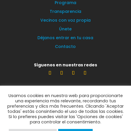
Programa
Transparencia
Vecinos con voz propia
Únete
Déjanos entrar en tu casa
Contacto
Síguenos en nuestras redes
Estamos encantados de leerte
Usamos cookies en nuestra web para proporcionarte
info@vecinosportorrelodones.org
una experiencia más relevante, recordando tus
preferencias y clics más frecuentes. Clicando 'Aceptar
todas' estás consintiendo el uso de todas las cookies.
Si lo prefieres puedes visitar las 'Opciones de cookies'
© Vecinos por Torrelodones 2021
para controlar el consentimiento.