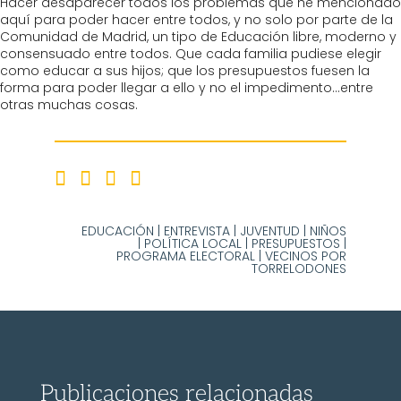
Hacer desaparecer todos los problemas que he mencionado
aquí para poder hacer entre todos, y no solo por parte de la
Comunidad de Madrid, un tipo de Educación libre, moderno y
consensuado entre todos. Que cada familia pudiese elegir
como educar a sus hijos; que los presupuestos fuesen la
forma para poder llegar a ello y no el impedimento…entre
otras muchas cosas.
EDUCACIÓN
|
ENTREVISTA
|
JUVENTUD
|
NIÑOS
|
POLÍTICA LOCAL
|
PRESUPUESTOS
|
PROGRAMA ELECTORAL
|
VECINOS POR
TORRELODONES
Publicaciones relacionadas