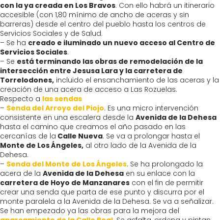
con la ya creada en Los Bravos
. Con ello habrá un itinerario
accesible (con 1,80 mínimo de ancho de aceras y sin
barreras) desde el centro del pueblo hasta los centros de
Servicios Sociales y de Salud.
– Se ha
creado e iluminado un nuevo acceso al Centro de
Servicios Sociales
.
– Se
está terminando las obras de remodelación de la
intersección entre Jesusa Lara y la carretera de
Torrelodones,
incluido el ensanchamiento de las aceras y la
creación de una acera de acceso a Las Rozuelas.
Respecto a
las sendas
–
Senda del Arroyo del Piojo
. Es una micro intervención
consistente en una escalera desde la
Avenida de la Dehesa
hasta el camino que creamos el año pasado en las
cercanías de la
Calle Nueva
. Se va a prolongar hasta el
Monte de Los Ángeles,
al otro lado de la Avenida de la
Dehesa.
–
Senda del Monte de Los Ángeles
. Se ha prolongado la
acera de la
Avenida de la Dehesa
en su enlace con la
carretera de Hoyo de Manzanares
con el fin de permitir
crear una senda que parta de ese punto y discurra por el
monte paralela a la Avenida de la Dehesa. Se va a señalizar.
Se han empezado ya las obras para la mejora del