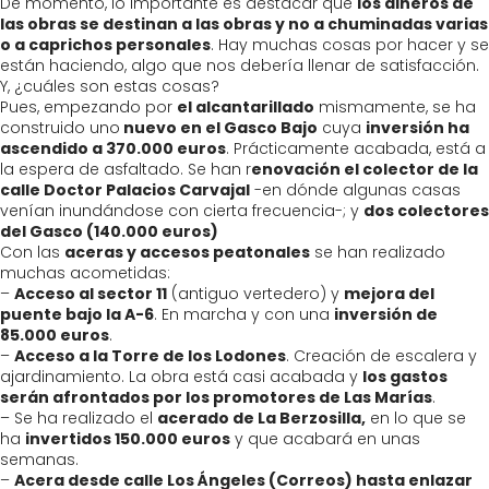
De momento, lo importante es destacar que
los dineros de
las obras se destinan a las obras y no a chuminadas varias
o a caprichos personales
. Hay muchas cosas por hacer y se
están haciendo, algo que nos debería llenar de satisfacción.
Y, ¿cuáles son estas cosas?
Pues, empezando por
el alcantarillado
mismamente, se ha
construido uno
nuevo en el Gasco Bajo
cuya
inversión ha
ascendido a 370.000 euros
. Prácticamente acabada, está a
la espera de asfaltado. Se han r
enovación el colector de la
calle Doctor Palacios Carvajal
-en dónde algunas casas
venían inundándose con cierta frecuencia-; y
dos colectores
del Gasco (140.000 euros)
Con las
aceras y accesos peatonales
se han realizado
muchas acometidas:
–
Acceso al sector 11
(antiguo vertedero) y
mejora del
puente bajo la A-6
. En marcha y con una
inversión de
85.000 euros
.
–
Acceso a la Torre de los Lodones
. Creación de escalera y
ajardinamiento. La obra está casi acabada y
los gastos
serán afrontados por los promotores de Las Marías
.
– Se ha realizado el
acerado de La Berzosilla,
en lo que se
ha
invertidos 150.000 euros
y que acabará en unas
semanas.
–
Acera desde calle Los Ángeles (Correos) hasta enlazar