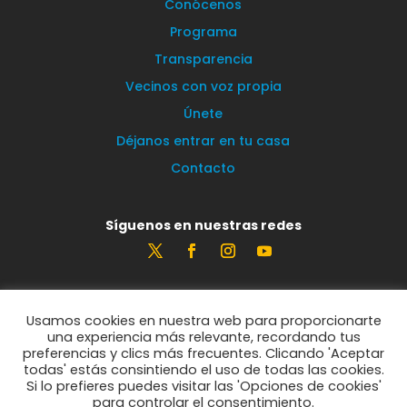
Conócenos
Programa
Transparencia
Vecinos con voz propia
Únete
Déjanos entrar en tu casa
Contacto
Síguenos en nuestras redes
Estamos encantados de leerte
Usamos cookies en nuestra web para proporcionarte
info@vecinosportorrelodones.org
una experiencia más relevante, recordando tus
preferencias y clics más frecuentes. Clicando 'Aceptar
todas' estás consintiendo el uso de todas las cookies.
Si lo prefieres puedes visitar las 'Opciones de cookies'
© Vecinos por Torrelodones 2021
para controlar el consentimiento.