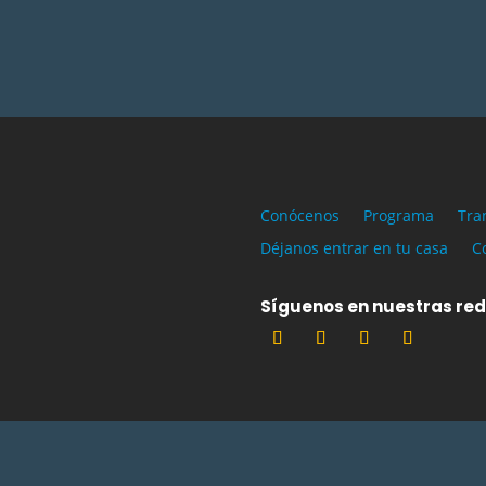
Conócenos
Programa
Tra
Déjanos entrar en tu casa
C
Síguenos en nuestras re