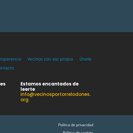
nsparencia
Vecinos con voz propia
Únete
ontacto
des
Estamos encantados de
leerte
info@vecinosportorrelodones.
org
Política de privacidad
Política de cookies