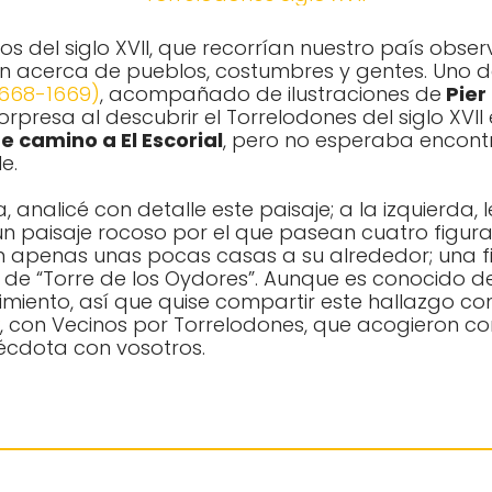
ros del siglo XVII, que recorrían nuestro país obs
ón acerca de pueblos, costumbres y gentes. Uno d
668-1669)
, acompañado de ilustraciones de
Pier
orpresa al descubrir el Torrelodones del siglo XVII
e camino a El Escorial
, pero no esperaba encontr
e.
nalicé con detalle este paisaje; a la izquierda, l
un paisaje rocoso por el que pasean cuatro figura
on apenas unas pocas casas a su alrededor; una f
de “Torre de los Oydores”. Aunque es conocido d
imiento, así que quise compartir este hallazgo c
, con Vecinos por Torrelodones, que acogieron c
cdota con vosotros.