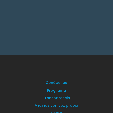
El pasado 21 de mayo Torrelodones de la
mano de su alcaldesa,...
Conócenos
Programa
Transparencia
Vecinos con voz propia