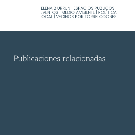
ELENA BIURRUN
|
ESPACIOS PÚBLICOS
|
EVENTOS
|
MEDIO AMBIENTE
|
POLÍTICA
LOCAL
|
VECINOS POR TORRELODONES
Publicaciones relacionadas