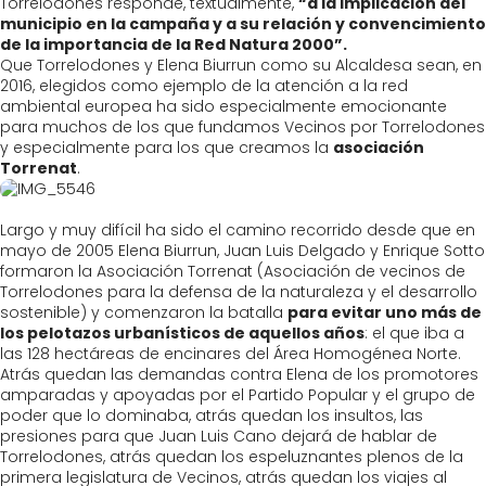
Torrelodones responde, textualmente,
“a la implicación del
municipio en la campaña y a su relación y convencimiento
de la importancia de la Red Natura 2000”.
Que Torrelodones y Elena Biurrun como su Alcaldesa sean, en
2016, elegidos como ejemplo de la atención a la red
ambiental europea ha sido especialmente emocionante
para muchos de los que fundamos Vecinos por Torrelodones
y especialmente para los que creamos la
asociación
Torrenat
.
Largo y muy difícil ha sido el camino recorrido desde que en
mayo de 2005 Elena Biurrun, Juan Luis Delgado y Enrique Sotto
formaron la Asociación Torrenat (Asociación de vecinos de
Torrelodones para la defensa de la naturaleza y el desarrollo
sostenible) y comenzaron la batalla
para evitar uno más de
los pelotazos urbanísticos de aquellos años
: el que iba a
las 128 hectáreas de encinares del Área Homogénea Norte.
Atrás quedan las demandas contra Elena de los promotores
amparadas y apoyadas por el Partido Popular y el grupo de
poder que lo dominaba, atrás quedan los insultos, las
presiones para que Juan Luis Cano dejará de hablar de
Torrelodones, atrás quedan los espeluznantes plenos de la
primera legislatura de Vecinos, atrás quedan los viajes al