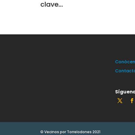
clave...
Conócen
Contact
Sígueno
© Vecinos por Torrelodones 2021