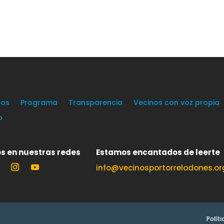
os
Programa
Transparencia
Vecinos con voz propia
o
s en nuestras redes
Estamos encantados de leerte
info@vecinosportorrelodones.or
Polít