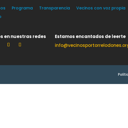
os
Programa
Transparencia
Vecinos con voz propia
o
s en nuestras redes
Estamos encantados de leerte
info@vecinosportorrelodones.or
Polít