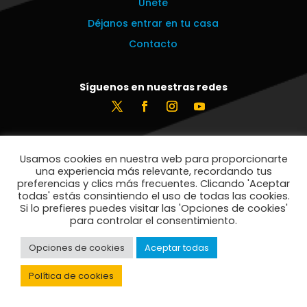
Únete
Déjanos entrar en tu casa
Contacto
Síguenos en nuestras redes
Estamos encantados de leerte
Usamos cookies en nuestra web para proporcionarte
info@vecinosportorrelodones.org
una experiencia más relevante, recordando tus
preferencias y clics más frecuentes. Clicando 'Aceptar
todas' estás consintiendo el uso de todas las cookies.
Si lo prefieres puedes visitar las 'Opciones de cookies'
© Vecinos por Torrelodones 2021
para controlar el consentimiento.
Opciones de cookies
Aceptar todas
Política de privacidad
Política de cookies
Política de cookies
Aviso legal