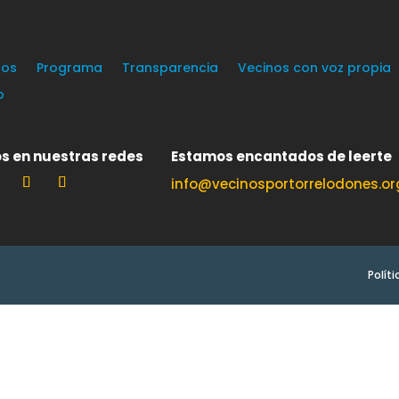
os
Programa
Transparencia
Vecinos con voz propia
o
s en nuestras redes
Estamos encantados de leerte
info@vecinosportorrelodones.or
Polít