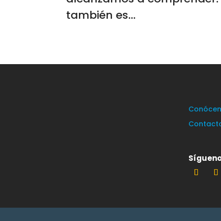
también es...
Conócen
Contact
Sígueno