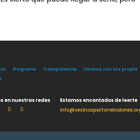
os
Programa
Transparencia
Vecinos con voz propia
o
s en nuestras redes
Estamos encantados de leerte
info@vecinosportorrelodones.or