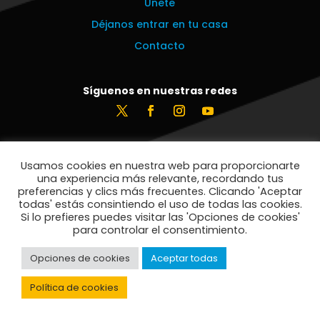
Únete
Déjanos entrar en tu casa
Contacto
Síguenos en nuestras redes
Estamos encantados de leerte
Usamos cookies en nuestra web para proporcionarte
info@vecinosportorrelodones.org
una experiencia más relevante, recordando tus
preferencias y clics más frecuentes. Clicando 'Aceptar
todas' estás consintiendo el uso de todas las cookies.
Si lo prefieres puedes visitar las 'Opciones de cookies'
© Vecinos por Torrelodones 2021
para controlar el consentimiento.
Opciones de cookies
Aceptar todas
Política de privacidad
Política de cookies
Política de cookies
Aviso legal