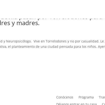
pdevila pasan por Torrelodones para
dres y madres.
lud y Neuropsicólogo. Vive en Torrelodones y no por casualidad. Le
cativa, el planteamiento de una ciudad pensada para los niños. Ayer
Conócenos
Programa
Tra
Déjanos entrar en tu casa
C