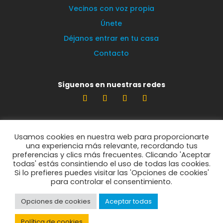
Vecinos con voz propia
Únete
Déjanos entrar en tu casa
Contacto
Síguenos en nuestras redes
Estamos encantados de leerte
Usamos cookies en nuestra web para proporcionarte
info@vecinosportorrelodones.org
una experiencia más relevante, recordando tus
preferencias y clics más frecuentes. Clicando 'Aceptar
todas' estás consintiendo el uso de todas las cookies.
Si lo prefieres puedes visitar las 'Opciones de cookies'
© Vecinos por Torrelodones 2021
para controlar el consentimiento.
Opciones de cookies
Aceptar todas
Política de privacidad
Política de cookies
Política de cookies