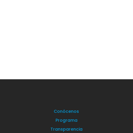
Hola, soy Elena Biurrun En los últimos años nos
hemos acercado...
Conócenos
Programa
Transparencia