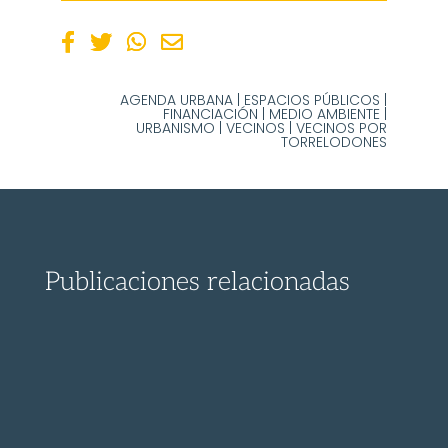
AGENDA URBANA
|
ESPACIOS PÚBLICOS
|
FINANCIACIÓN
|
MEDIO AMBIENTE
|
URBANISMO
|
VECINOS
|
VECINOS POR
TORRELODONES
Publicaciones relacionadas