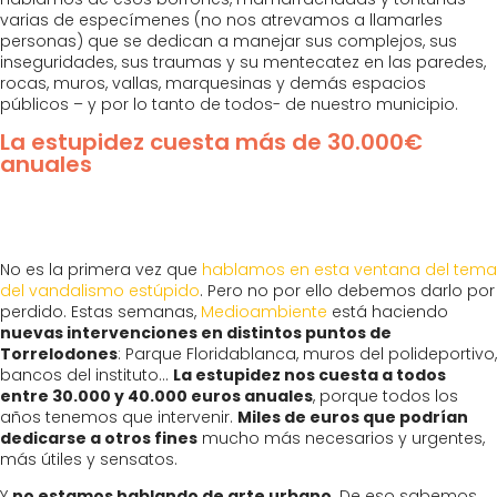
varias de especímenes (no nos atrevamos a llamarles
personas) que se dedican a manejar sus complejos, sus
inseguridades, sus traumas y su mentecatez en las paredes,
rocas, muros, vallas, marquesinas y demás espacios
públicos – y por lo tanto de todos- de nuestro municipio.
La estupidez cuesta más de 30.000€
anuales
No es la primera vez que
hablamos en esta ventana del tema
del vandalismo estúpido
. Pero no por ello debemos darlo por
perdido. Estas semanas,
Medioambiente
está haciendo
nuevas intervenciones en distintos puntos de
Torrelodones
: Parque Floridablanca, muros del polideportivo,
bancos del instituto…
La estupidez nos cuesta a todos
entre 30.000 y 40.000 euros anuales
, porque todos los
años tenemos que intervenir.
Miles de euros que podrían
dedicarse a otros fines
mucho más necesarios y urgentes,
más útiles y sensatos.
Y
no estamos hablando de arte urbano
. De eso sabemos