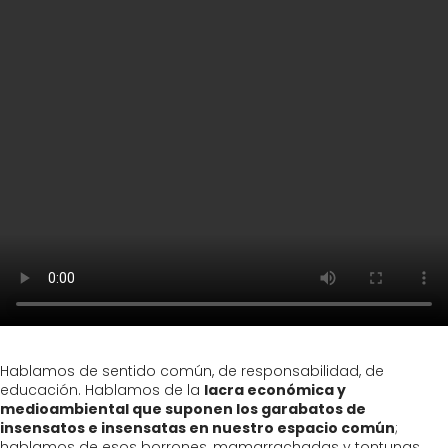
Hablamos de sentido común, de responsabilidad, de
educación. Hablamos de la
lacra económica y
medioambiental que suponen los garabatos de
insensatos e insensatas en nuestro espacio común
;
hablamos de esos borrones, mamarrachadas y tontunas