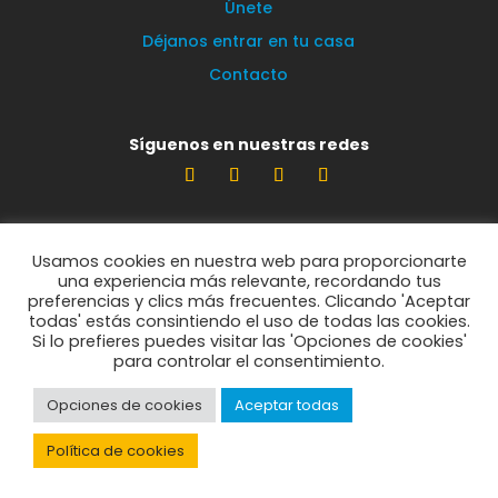
Únete
Déjanos entrar en tu casa
Contacto
Síguenos en nuestras redes
Estamos encantados de leerte
Usamos cookies en nuestra web para proporcionarte
info@vecinosportorrelodones.org
una experiencia más relevante, recordando tus
preferencias y clics más frecuentes. Clicando 'Aceptar
todas' estás consintiendo el uso de todas las cookies.
Si lo prefieres puedes visitar las 'Opciones de cookies'
© Vecinos por Torrelodones 2021
para controlar el consentimiento.
Opciones de cookies
Aceptar todas
Política de privacidad
Política de cookies
Política de cookies
Aviso legal