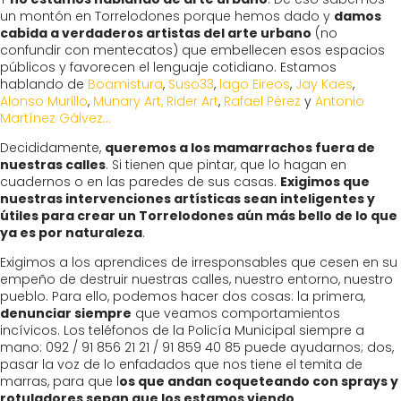
un montón en Torrelodones porque hemos dado y
damos
cabida a verdaderos artistas del arte urbano
(no
confundir con mentecatos) que embellecen esos espacios
públicos y favorecen el lenguaje cotidiano. Estamos
hablando de
Boamistura
,
Suso33
,
lago Eireos
,
Jay Kaes
,
Alonso Murillo
,
Munary Art,
Rider Art
,
Rafael Pérez
y
Antonio
Martínez Gálvez…
Decididamente,
queremos a los mamarrachos fuera de
nuestras calles
. Si tienen que pintar, que lo hagan en
cuadernos o en las paredes de sus casas.
Exigimos que
nuestras intervenciones artísticas sean inteligentes y
útiles para crear un Torrelodones aún más bello de lo que
ya es por naturaleza
.
Exigimos a los aprendices de irresponsables que cesen en su
empeño de destruir nuestras calles, nuestro entorno, nuestro
pueblo. Para ello, podemos hacer dos cosas: la primera,
denunciar siempre
que veamos comportamientos
incívicos. Los teléfonos de la Policía Municipal siempre a
mano: 092 / 91 856 21 21 / 91 859 40 85 puede ayudarnos; dos,
pasar la voz de lo enfadados que nos tiene el temita de
marras, para que l
os que andan coqueteando con sprays y
rotuladores sepan que los estamos viendo
.