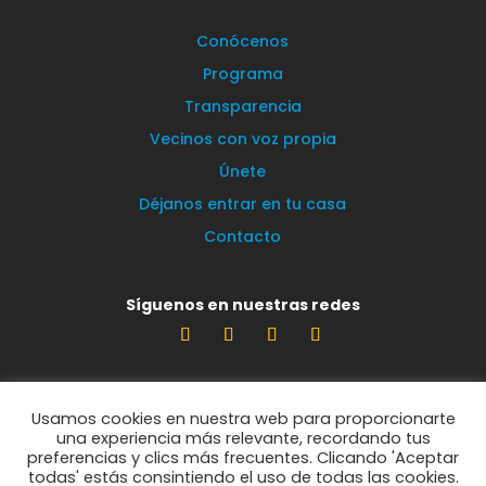
Conócenos
Programa
Transparencia
Vecinos con voz propia
Únete
Déjanos entrar en tu casa
Contacto
Síguenos en nuestras redes
Estamos encantados de leerte
Usamos cookies en nuestra web para proporcionarte
info@vecinosportorrelodones.org
una experiencia más relevante, recordando tus
preferencias y clics más frecuentes. Clicando 'Aceptar
todas' estás consintiendo el uso de todas las cookies.