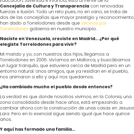
Educación, Juventud e Infancia, está al frente de la
Concejalía de Cultura y Transparencia
con renovadas
fuerzas e ilusión. Todo un reto pues, no en vano, se trata de
dos de las concejalías que mayor prestigio y reconocimiento
han dado a Torrelodones desde que
Vecinos por
Torrelodones
gobierna en nuestro municipio.
Naciste en Venezuela, creciste en Madrid… ¿Por qué
elegiste Torrelodones para vivir?
Mi marido y yo, con nuestros dos hijos, llegamos a
Torrelodones en 2005. Vivíamos en Mallorca, y buscábamos
un lugar tranquilo, que estuviera cerca de Madrid pero en un
entorno natural. Unos amigos, que ya residían en el pueblo,
nos animaron a ello y aquí nos quedamos.
¿Ha cambiado mucho el pueblo desde entonces?
La verdad es que donde nosotros vivimos, en la Colonia, una
zona consolidada desde hace años, está empezando a
cambiar ahora con la construcción de unas casas en Jesusa
Lara. Pero en lo esencial sigue siendo igual que hace quince
años.
Y aquí has formado una familia…