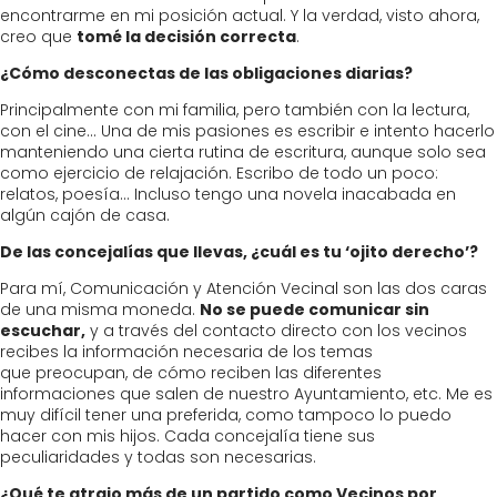
encontrarme en mi posición actual. Y la verdad, visto ahora,
creo que
tomé la decisión correcta
.
¿Cómo desconectas de las obligaciones diarias?
Principalmente con mi familia, pero también con la lectura,
con el cine… Una de mis pasiones es escribir e intento hacerlo
manteniendo una cierta rutina de escritura, aunque solo sea
como ejercicio de relajación. Escribo de todo un poco:
relatos, poesía… Incluso tengo una novela inacabada en
algún cajón de casa.
De las concejalías que llevas, ¿cuál es tu ‘ojito derecho’?
Para mí, Comunicación y Atención Vecinal son las dos caras
de una misma moneda.
No se puede comunicar sin
escuchar,
y a través del contacto directo con los vecinos
recibes la información necesaria de los temas
que preocupan, de cómo reciben las diferentes
informaciones que salen de nuestro Ayuntamiento, etc. Me es
muy difícil tener una preferida, como tampoco lo puedo
hacer con mis hijos. Cada concejalía tiene sus
peculiaridades y todas son necesarias.
¿Qué te atrajo más de un partido como Vecinos por