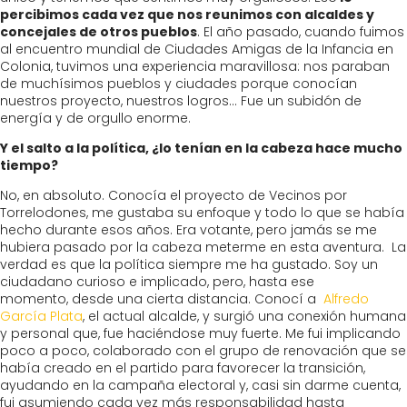
percibimos cada vez que nos reunimos con alcaldes y
concejales de otros pueblos
. El año pasado, cuando fuimos
al encuentro mundial de Ciudades Amigas de la Infancia en
Colonia, tuvimos una experiencia maravillosa: nos paraban
de muchísimos pueblos y ciudades porque conocían
nuestros proyecto, nuestros logros… Fue un subidón de
energía y de orgullo enorme.
Y el salto a la política, ¿lo tenían en la cabeza hace mucho
tiempo?
No, en absoluto. Conocía el proyecto de Vecinos por
Torrelodones, me gustaba su enfoque y todo lo que se había
hecho durante esos años. Era votante, pero jamás se me
hubiera pasado por la cabeza meterme en esta aventura. La
verdad es que la política siempre me ha gustado. Soy un
ciudadano curioso e implicado, pero, hasta ese
momento, desde una cierta distancia. Conocí a
Alfredo
García Plata
, el actual alcalde, y surgió una conexión humana
y personal que, fue haciéndose muy fuerte. Me fui implicando
poco a poco, colaborado con el grupo de renovación que se
había creado en el partido para favorecer la transición,
ayudando en la campaña electoral y, casi sin darme cuenta,
fui asumiendo cada vez más responsabilidad hasta