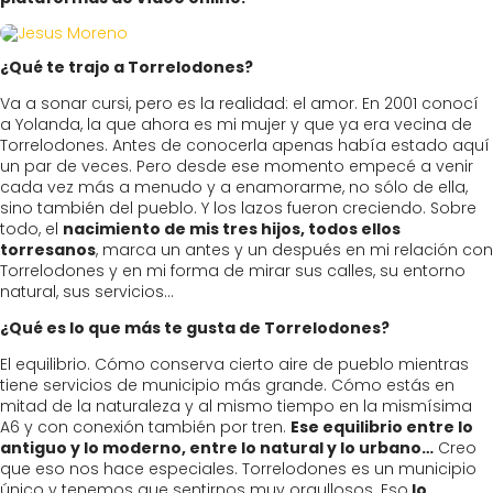
¿Qué te trajo a Torrelodones?
Va a sonar cursi, pero es la realidad: el amor. En 2001 conocí
a Yolanda, la que ahora es mi mujer y que ya era vecina de
Torrelodones. Antes de conocerla apenas había estado aquí
un par de veces. Pero desde ese momento empecé a venir
cada vez más a menudo y a enamorarme, no sólo de ella,
sino también del pueblo. Y los lazos fueron creciendo. Sobre
todo, el
nacimiento de mis tres hijos, todos ellos
torresanos
, marca un antes y un después en mi relación con
Torrelodones y en mi forma de mirar sus calles, su entorno
natural, sus servicios…
¿Qué es lo que más te gusta de Torrelodones?
El equilibrio. Cómo conserva cierto aire de pueblo mientras
tiene servicios de municipio más grande. Cómo estás en
mitad de la naturaleza y al mismo tiempo en la mismísima
A6 y con conexión también por tren.
Ese equilibrio entre lo
antiguo y lo moderno, entre lo natural y lo urbano…
Creo
que eso nos hace especiales. Torrelodones es un municipio
único y tenemos que sentirnos muy orgullosos. Eso
lo