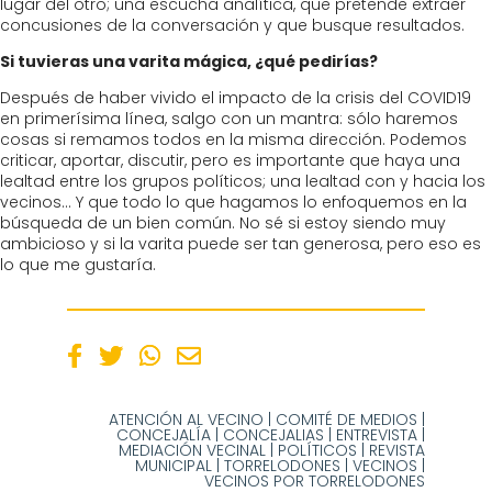
lugar del otro; una escucha analítica, que pretende extraer
concusiones de la conversación y que busque resultados.
Si tuvieras una varita mágica, ¿qué pedirías?
Después de haber vivido el impacto de la crisis del COVID19
en primerísima línea, salgo con un mantra: sólo haremos
cosas si remamos todos en la misma dirección. Podemos
criticar, aportar, discutir, pero es importante que haya una
lealtad entre los grupos políticos; una lealtad con y hacia los
vecinos… Y que todo lo que hagamos lo enfoquemos en la
búsqueda de un bien común. No sé si estoy siendo muy
ambicioso y si la varita puede ser tan generosa, pero eso es
lo que me gustaría.
ATENCIÓN AL VECINO
|
COMITÉ DE MEDIOS
|
CONCEJALÍA
|
CONCEJALIAS
|
ENTREVISTA
|
MEDIACIÓN VECINAL
|
POLÍTICOS
|
REVISTA
MUNICIPAL
|
TORRELODONES
|
VECINOS
|
VECINOS POR TORRELODONES