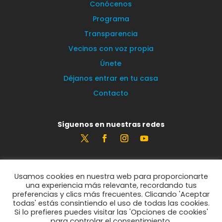
Conócenos
Programa
Transparencia
Vecinos con voz propia
Únete
Déjanos entrar en tu casa
Contacto
Síguenos en nuestras redes
Estamos encantados de leerte
Usamos cookies en nuestra web para proporcionarte
info@vecinosportorrelodones.org
una experiencia más relevante, recordando tus
preferencias y clics más frecuentes. Clicando 'Aceptar
todas' estás consintiendo el uso de todas las cookies.
Si lo prefieres puedes visitar las 'Opciones de cookies'
© Vecinos por Torrelodones 2021
para controlar el consentimiento.