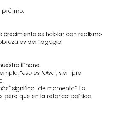
 prójimo.
de crecimiento es hablar con realismo
 pobreza es demagogia.
uestro iPhone.
emplo, “
eso es falso
”; siempre
o.
más” significa “de momento”. Lo
pero que en la retórica política