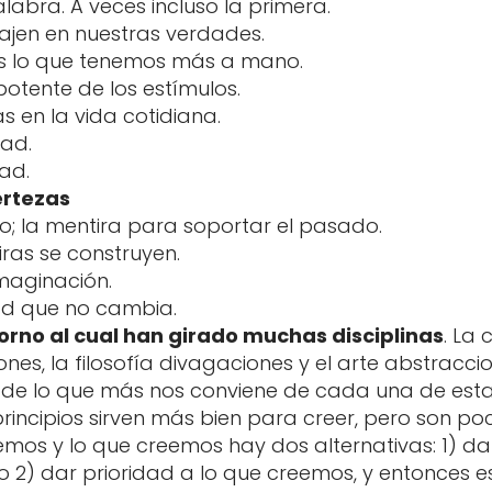
alabra. A veces incluso la primera.
ajen en nuestras verdades.
 es lo que tenemos más a mano.
potente de los estímulos.
s en la vida cotidiana.
dad.
dad.
ertezas
ro; la mentira para soportar el pasado.
ras se construyen.
imaginación.
ad que no cambia.
torno al cual han girado muchas disciplinas
. La
ones, la filosofía divagaciones y el arte abstracci
de lo que más nos conviene de cada una de estas 
 principios sirven más bien para creer, pero son 
emos y lo que creemos hay dos alternativas: 1) da
o 2) dar prioridad a lo que creemos, y entonces 