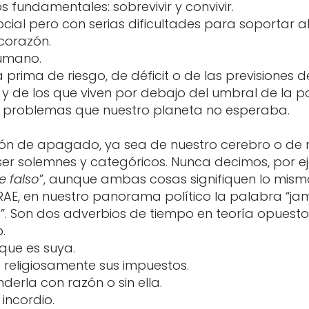
 fundamentales: sobrevivir y convivir.
ial pero con serias dificultades para soportar al
corazón.
umano.
prima de riesgo, de déficit o de las previsiones 
s y de los que viven por debajo del umbral de la
a problemas que nuestro planeta no esperaba.
ón de apagado, ya sea de nuestro cerebro o de n
er solemnes y categóricos. Nunca decimos, por ej
e falso
”, aunque ambas cosas signifiquen lo mism
 RAE, en nuestro panorama político la palabra “ja
. Son dos adverbios de tiempo en teoría opuestos 
.
que es suya.
 religiosamente sus impuestos.
erla con razón o sin ella.
incordio.