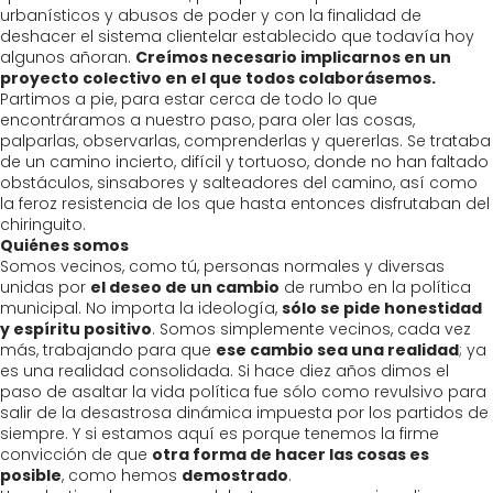
urbanísticos y abusos de poder y con la finalidad de
deshacer el sistema clientelar establecido que todavía hoy
algunos añoran.
Creímos necesario implicarnos en un
proyecto colectivo en el que todos colaborásemos.
Partimos a pie, para estar cerca de todo lo que
encontráramos a nuestro paso, para oler las cosas,
palparlas, observarlas, comprenderlas y quererlas. Se trataba
de un camino incierto, difícil y tortuoso, donde no han faltado
obstáculos, sinsabores y salteadores del camino, así como
la feroz resistencia de los que hasta entonces disfrutaban del
chiringuito.
Quiénes somos
Somos vecinos, como tú, personas normales y diversas
unidas por
el deseo de un cambio
de rumbo en la política
municipal. No importa la ideología,
sólo se pide honestidad
y espíritu positivo
. Somos simplemente vecinos, cada vez
más, trabajando para que
ese cambio sea una realidad
; ya
es una realidad consolidada. Si hace diez años dimos el
paso de asaltar la vida política fue sólo como revulsivo para
salir de la desastrosa dinámica impuesta por los partidos de
siempre. Y si estamos aquí es porque tenemos la firme
convicción de que
otra forma de hacer las cosas es
posible
, como hemos
demostrado
.