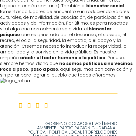
necesidades fundamentales (agua, vivienda, alimento,
higiene, atención sanitaria). También el
bienestar social
fomentando lugares de encuentro e introduciendo valores
culturales, de movilidad, de asociación, de participación en
actividades y de información. Por último, es para nosotros
vital algo que normalmente se olvida: el
bienestar
psíquico
que es generado por el descanso, el sosiego, el
recreo, el ocio, la seguridad, la empatía, o el apoyo y la
atención. Creemos necesario introducir la receptividad, la
amabilidad y la sonrisa en la vida pública. Es nuestro
empeño
añadir el factor humano a la política
. Por eso,
siempre hemos dicho que
no somos políticos sino vecinos
.
Poco a poco, paso a paso
, aquí seguimos con convicción y
sin parar para lograr el pueblo que todos añoramos.
GOBIERNO COLABORATIVO
|
MEDIO
AMBIENTE
|
PARTICIPACIÓN CIUDADANA
|
POLITICA
|
POLÍTICA LOCAL
|
TORRELODONES