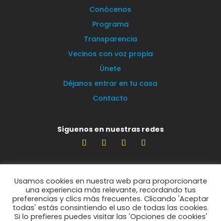
Conócenos
Programa
Transparencia
Vecinos con voz propia
Únete
Déjanos entrar en tu casa
Contacto
Síguenos en nuestras redes
Estamos encantados de leerte
Usamos cookies en nuestra web para proporcionarte
info@vecinosportorrelodones.org
una experiencia más relevante, recordando tus
preferencias y clics más frecuentes. Clicando 'Aceptar
todas' estás consintiendo el uso de todas las cookies.
Si lo prefieres puedes visitar las 'Opciones de cookies'
© Vecinos por Torrelodones 2021