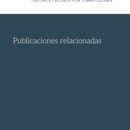
|
VECINOS
|
VECINOS POR TORRELODONES
Publicaciones relacionadas
¡ Descubre el proceso para presentar un