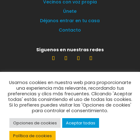
Vecinos con voz propia
Únete
Déjanos entrar en tu casa
Contacto
Síguenos en nuestras redes
Estamos encantados de leerte
Usamos cookies en nuestra web para proporcionarte
info@vecinosportorrelodones.org
una experiencia más relevante, recordando tus
preferencias y clics más frecuentes. Clicando 'Aceptar
todas' estás consintiendo el uso de todas las cookies.
Si lo prefieres puedes visitar las 'Opciones de cookies'
© Vecinos por Torrelodones 2021
para controlar el consentimiento.
Opciones de cookies
Aceptar todas
Política de privacidad
Política de cookies
Política de cookies
Aviso legal