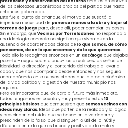
protección y conservación del entorno
ante las amenazas
de los pelotazos urbanísticos propios del partido que hasta
entonces gobernaba.
Este fue el punto de arranque, el motivo que suscitó la
imperiosa necesidad de
ponerse manos a la obra y bajar al
terreno de juego
para, desde allí, poder cambiar las cosas.
Sin embargo, que
Vecinos por Torrelodones
no responda a
una ideología concreta no significa que vivamos en la
ausencia de coordenadas claras de
lo que somos, de cómo
pensamos, de en lo que creemos y de lo que queremos.
Todo ello lo recogimos entonces en un
decálogo
que dejaba
patente – negro sobre blanco- las directrices, las señas de
identidad, la dirección y el contenido del trabajo a llevar a
cabo y que nos acompaña desde entonces y nos seguirá
acompañando en la nuevas etapas que la propia dinámica
de la vida política y la gestión de nuestro municipio nos
requiera.
Pero es importante que, de cara al futuro más inmediato,
todos tengamos en cuenta y muy presente estos
10
principios básicos
que demuestran que
somos vecinos con
ideas muy claras
. Ideas que parten de la realidad y la lógica
y prescinden del ruido; que se basan en lo verdadero y
prescinden de lo falso; que distinguen lo útil de lo inútil y
diferencia entre lo que es bueno y positivo de lo malo y