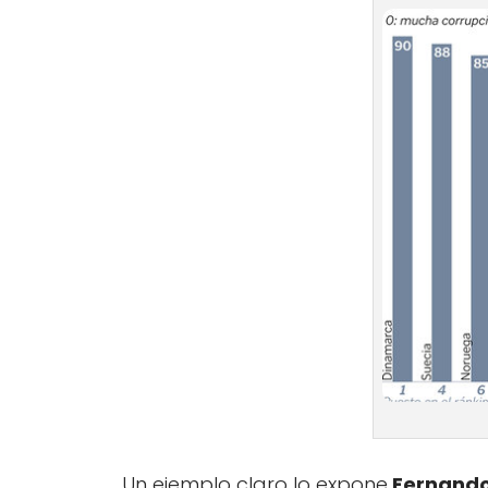
Un ejemplo claro lo expone
Fernando