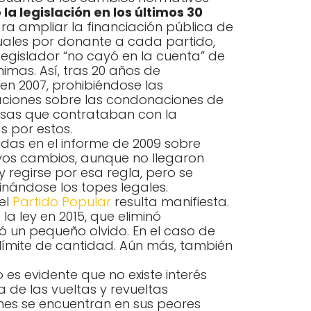
a legislación en los últimos 30
para ampliar la financiación pública de
anuales por donante a cada partido,
 legislador “no cayó en la cuenta” de
imas. Así, tras 20 años de
 en 2007, prohibiéndose las
itaciones sobre las condonaciones de
esas que contrataban con la
s por estos.
idas en el informe de 2009 sobre
vos cambios, aunque no llegaron
 regirse por esa regla, pero se
minándose los topes legales.
del
Partido Popular
resulta manifiesta.
a ley en 2015, que eliminó
ó un pequeño olvido. En el caso de
límite de cantidad. Aún más, también
 es evidente que no existe interés
 de las vueltas y revueltas
iones se encuentran en sus peores