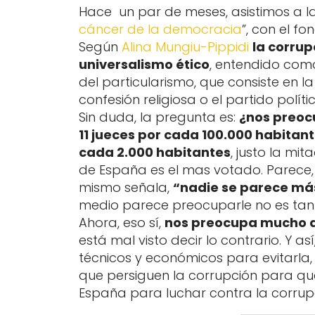
Hace un par de meses, asistimos a l
cáncer de la democracia
”, con el f
Según
Alina Mungiu-Pippidi
la corrup
universalismo ético
, entendido como 
del particularismo, que consiste en la d
confesión religiosa o el partido polític
Sin duda, la pregunta es:
¿nos preoc
11 jueces por cada 100.000 habitan
cada 2.000 habitantes
, justo la mi
de España es el mas votado. Parece
mismo señala,
“nadie se parece más
medio parece preocuparle no es tanto
Ahora, eso sí,
nos preocupa mucho a
está mal visto decir lo contrario. Y 
técnicos y económicos para evitarla,
que persiguen la corrupción para qu
España para luchar contra la corrup