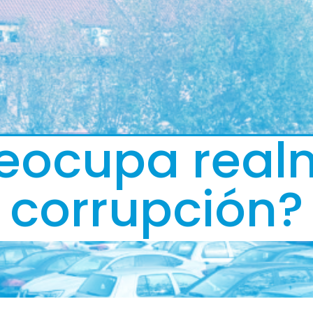
eocupa real
corrupción?