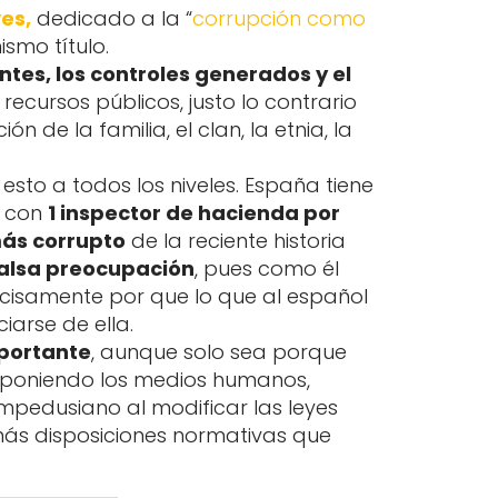
es,
dedicado a la “
corrupción como
ismo título.
ntes, los controles generados y el
recursos públicos, justo lo contrario
ón de la familia, el clan, la etnia, la
sto a todos los niveles. España tiene
s con
1 inspector de hacienda por
más corrupto
de la reciente historia
falsa preocupación
, pues como él
ecisamente por que lo que al español
iarse de ella.
portante
, aunque solo sea porque
abo poniendo los medios humanos,
mpedusiano al modificar las leyes
más disposiciones normativas que