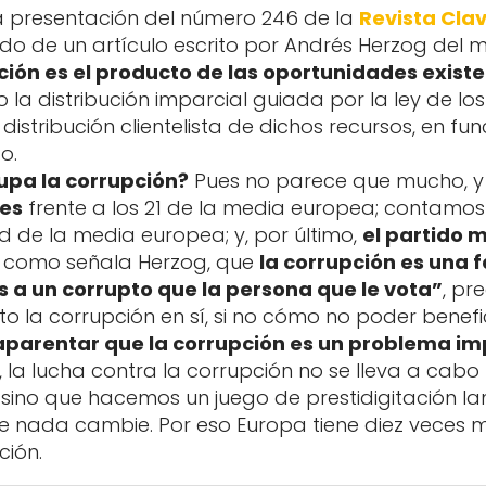
a presentación del número 246 de la
Revista Clav
ondo de un artículo escrito por Andrés Herzog del m
ción es el producto de las oportunidades existe
la distribución imparcial guiada por la ley de los 
istribución clientelista de dichos recursos, en funci
o.
upa la corrupción?
Pues no parece que mucho, y e
tes
frente a los 21 de la media europea; contamo
tad de la media europea; y, por último,
el partido 
, como señala Herzog, que
la corrupción es una 
 a un corrupto que la persona que le vota”
, pr
 la corrupción en sí, si no cómo no poder benefic
parentar que la corrupción es un problema im
así, la lucha contra la corrupción no se lleva a c
 sino que hacemos un juego de prestidigitación la
e nada cambie. Por eso Europa tiene diez veces 
ción.