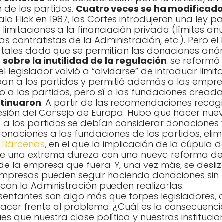
n de los partidos.
Cuatro veces se ha modificado l
alo Flick en 1987, las Cortes introdujeron una ley 
 limitaciones a la financiación privada (límites 
 contratistas de la Administración, etc.). Pero el
 tales dado que se permitían las donaciones anón
sobre la inutilidad de la regulación
, se reformó
legislador volvió a “olvidarse” de introducir lim
ban a los partidos y permitió además a las empr
o a los partidos, pero sí a las fundaciones creada
ntinuaron
. A partir de las recomendaciones recog
esión del Consejo de Europa. Hubo que hacer nue
 a los partidos se debían considerar donaciones y
 donaciones a las fundaciones de los partidos, eli
 Bárcenas
, en el que la implicación de la cúpula 
de una extrema dureza con una nueva reforma de l
 la empresa que fuera. Y, una vez más, se desliz
 empresas pueden seguir haciendo donaciones sin 
con la Administración pueden realizarlas.
sentantes son algo más que torpes legisladores, o
acer frente al problema. ¿Cuál es la consecuencia
Pues que nuestra clase política y nuestras instituc