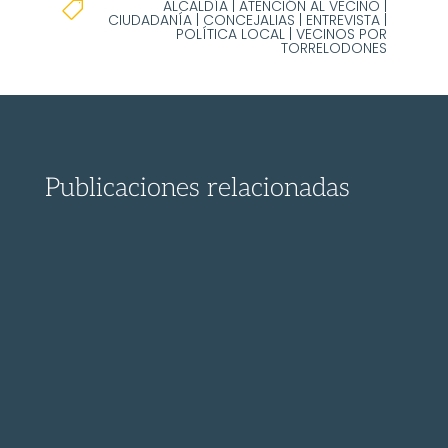
ALCALDÍA
|
ATENCIÓN AL VECINO
|

CIUDADANÍA
|
CONCEJALIAS
|
ENTREVISTA
|
POLÍTICA LOCAL
|
VECINOS POR
TORRELODONES
Publicaciones relacionadas