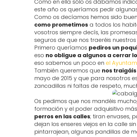
Como en ella sólo os dábamos indica
este año os queríamos pedir algunas
Como os decíamos hemos sido bue
como prometimos
a todos los habi
vosotros siempre decís, las promesa
seguros de que nos traeréis nuestros
Primero queríamos
pediros un poqu
eso
no obligue a algunos a cerrar l
eso sabemos un poco en
el Ayuntam
También queremos que
nos traigái
mayo de 2015 y que para nosotros e
zancadillas ni faltas de respeto, muc
Os pedimos que nos mandéis mucho
formación y el poder adquisitivo má
perros en las calles
; tiran envases, 
dejan los enseres viejos en la calle si
pintarrajean, algunas pandillas de me