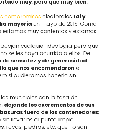
ortado muy
,
pero que muy bien
,
ros compromisos
electorales
tal y
lia mayoría
en mayo de 2015. Como
eso estamos muy contentos y estamos
 acojan cualquier ideología pero que
no se les haya ocurrido a ellos. De
 de sensatez y de generosidad.
ello que nos encomendaron
en
Pero si pudiéramos hacerlo sin
 los municipios con la tasa de
en
dejando los excrementos de sus
 basuras fuera de los contenedores
;
 sin llevarlos al punto limpio;
, rocas, piedras, etc. que no son