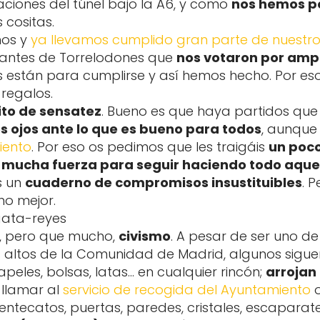
ciones del túnel bajo la A6, y como
nos hemos p
 cositas.
nos y
ya llevamos cumplido gran parte de nuest
tantes de Torrelodones que
nos votaron por amp
s están para cumplirse y así hemos hecho. Por 
 regalos.
ito de sensatez
. Bueno es que haya partidos que
os ojos ante lo que es bueno para todos
, aunque 
iento
. Por eso os pedimos que les traigáis
un poco
s mucha fuerza para seguir haciendo todo aqu
s un
cuaderno de compromisos insustituibles
. 
ho mejor.
, pero que mucho,
civismo
. A pesar de ser uno de
s altos de la Comunidad de Madrid, algunos sigu
papeles, bolsas, latas… en cualquier rincón;
arrojan
n llamar al
servicio de recogida del Ayuntamiento
o
ntecatos, puertas, paredes, cristales, escaparates