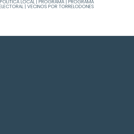
POLÍTICA LOCAL
|
PROGRAMA
|
PROGRAMA
ELECTORAL
|
VECINOS POR TORRELODONES