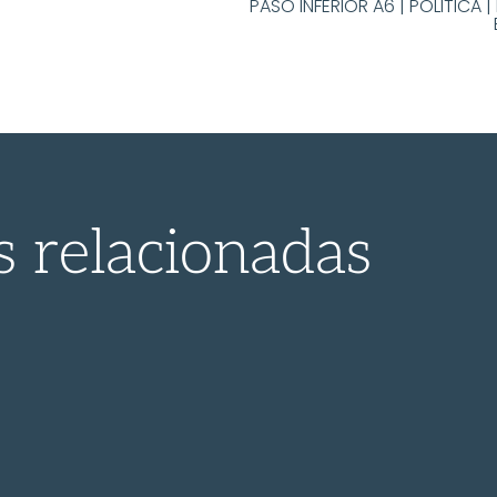
PASO INFERIOR A6
|
POLITICA
|
s relacionadas