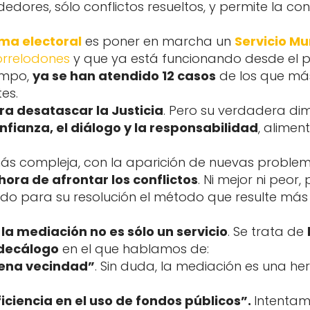
edores, sólo conflictos resueltos, y permite la con
ma electoral
es poner en marcha un
Servicio Mu
orrelodones
y que ya está funcionando desde el 
empo,
ya se han atendido 12 casos
de los que más
es.
ra desatascar la Justicia
. Pero su verdadera di
nfianza, el diálogo y la responsabilidad
, alime
s compleja, con la aparición de nuevas problemá
ora de afrontar los conflictos
. Ni mejor ni peor,
iendo para su resolución el método que resulte m
,
la mediación no es sólo un servicio
. Se trata de
 decálogo
en el que hablamos de:
uena vecindad”
. Sin duda, la mediación es una h
iciencia en el uso de fondos públicos”.
Intentam