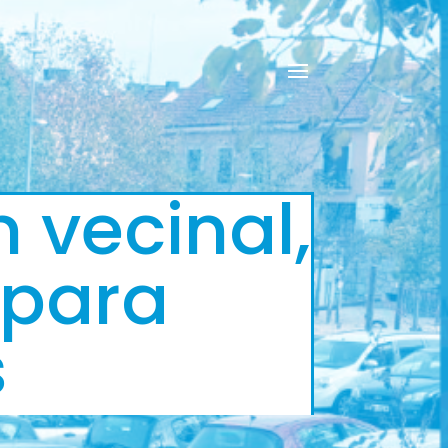
 vecinal,
 para
s