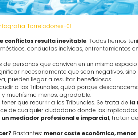
e conflictos resulta inevitable
. Todos hemos te
ésticos, conductas incívicas, enfrentamientos en e
s de personas que conviven en un mismo espacio
significar necesariamente que sean negativos, sino
a, pueden llegar a resultar beneficiosos.
cudir a los Tribunales, quizá porque desconocemos 
o
y muchísimo menos, agradable.
ener que recurrir a los Tribunales. Se trata de
la
nce de cualquier ciudadano donde los implicados e
e un mediador profesional e imparcial
, tratan d
cer?
Bastantes:
menor coste económico, menor 