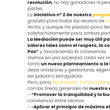
resolución
; no hay ganadores ni perd
partes.
La
iniciativa nº 2 de nuestro
progra
gratuito para todos los vecinos de
T
fecha, y aunque ha pasado poco ti
satisfactoriamente para ambas part
La Mediación puede ser muy útil pa
valores tales como el respeto, la co
Paz”
y favoreciendo la convivencia.
Vivimos en una sociedad cada vez má
tanto
un nuevo planteamiento a la h
debe analizarse y gestionarse, elig
ser judicial o extrajudicial.
Pero, para
Vecinos por Torrelodones
con las líneas generales de
nuestro
–
“Promover la tranquilidad y la b
convivencia entre vecinos.
– «
Aplicar el principio de máxima ef