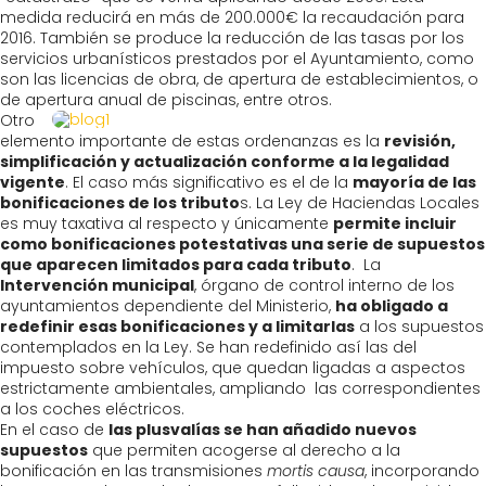
medida reducirá en más de 200.000€ la recaudación para
2016. También se produce la reducción de las tasas por los
servicios urbanísticos prestados por el Ayuntamiento, como
son las licencias de obra, de apertura de establecimientos, o
de apertura anual de piscinas, entre otros.
Otro
elemento importante de estas ordenanzas es la
revisión,
simplificación y actualización conforme a la legalidad
vigente
. El caso más significativo es el de la
mayoría de las
bonificaciones de los tributo
s. La Ley de Haciendas Locales
es muy taxativa al respecto y únicamente
permite incluir
como bonificaciones potestativas una serie de supuestos
que aparecen limitados para cada tributo
. La
Intervención municipal
, órgano de control interno de los
ayuntamientos dependiente del Ministerio,
ha obligado a
redefinir esas bonificaciones y a limitarlas
a los supuestos
contemplados en la Ley. Se han redefinido así las del
impuesto sobre vehículos, que quedan ligadas a aspectos
estrictamente ambientales, ampliando las correspondientes
a los coches eléctricos.
En el caso de
las plusvalías se han añadido nuevos
supuestos
que permiten acogerse al derecho a la
bonificación en las transmisiones
mortis causa
, incorporando