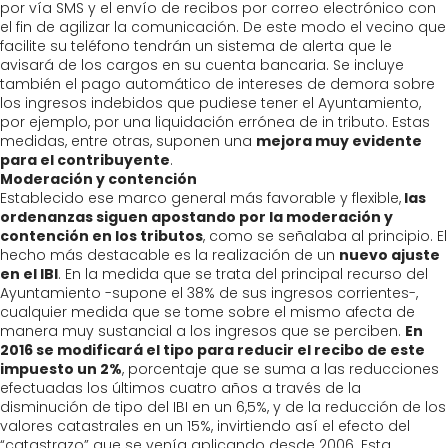
por vía SMS y el envío de recibos por correo electrónico con
el fin de agilizar la comunicación. De este modo el vecino que
facilite su teléfono tendrán un sistema de alerta que le
avisará de los cargos en su cuenta bancaria. Se incluye
también el pago automático de intereses de demora sobre
los ingresos indebidos que pudiese tener el Ayuntamiento,
por ejemplo, por una liquidación errónea de in tributo. Estas
medidas, entre otras, suponen una
mejora muy evidente
para el contribuyente
.
Moderación y contención
Establecido ese marco general más favorable y flexible,
las
ordenanzas siguen apostando por la moderación y
contención en los tributos
, como se señalaba al principio. El
hecho más destacable es la realización de un
nuevo ajuste
en el IBI
. En la medida que se trata del principal recurso del
Ayuntamiento -supone el 38% de sus ingresos corrientes-,
cualquier medida que se tome sobre el mismo afecta de
manera muy sustancial a los ingresos que se perciben.
En
2016 se modificará el tipo para reducir el recibo de este
impuesto un 2%
, porcentaje que se suma a las reducciones
efectuadas los últimos cuatro años a través de la
disminución de tipo del IBI en un 6,5%, y de la reducción de los
valores catastrales en un 15%, invirtiendo así el efecto del
“catastrazo” que se venía aplicando desde 2006. Esta