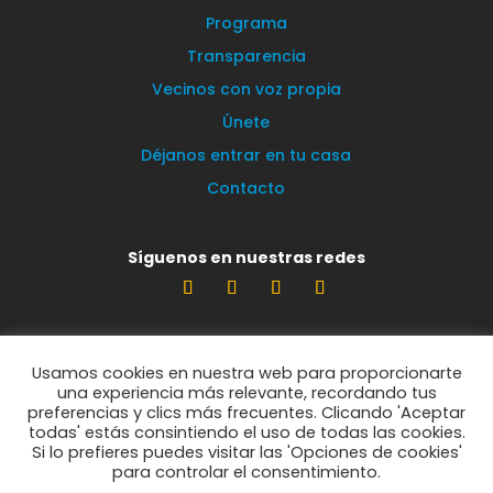
Programa
Transparencia
Vecinos con voz propia
Únete
Déjanos entrar en tu casa
Contacto
Síguenos en nuestras redes
Estamos encantados de leerte
Usamos cookies en nuestra web para proporcionarte
info@vecinosportorrelodones.org
una experiencia más relevante, recordando tus
preferencias y clics más frecuentes. Clicando 'Aceptar
todas' estás consintiendo el uso de todas las cookies.
Si lo prefieres puedes visitar las 'Opciones de cookies'
© Vecinos por Torrelodones 2021
para controlar el consentimiento.