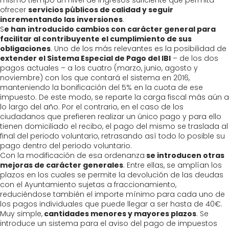
mismo tiempo un nivel de ingresos suficiente que permita
ofrecer
servicios públicos de calidad y seguir
incrementando las inversiones
.
S
e han introducido cambios con carácter general para
facilitar al contribuyente el cumplimiento de sus
obligaciones
. Uno de los más relevantes es la posibilidad de
extender el Sistema Especial de Pago del IBI
– de los dos
pagos actuales – a los cuatro (marzo, junio, agosto y
noviembre) con los que contará el sistema en 2016,
manteniendo la bonificación del 5% en la cuota de ese
impuesto. De este modo, se reparte la carga fiscal más aún a
lo largo del año. Por el contrario, en el caso de los
ciudadanos que prefieren realizar un único pago y para ello
tienen domiciliado el recibo, el pago del mismo se traslada al
final del periodo voluntario, retrasando así todo lo posible su
pago dentro del periodo voluntario.
Con la modificación de esa ordenanza
se introducen otras
mejoras de carácter generales
. Entre ellas, se amplían los
plazos en los cuales se permite la devolución de las deudas
con el Ayuntamiento sujetas a fraccionamiento,
reduciéndose también el importe mínimo para cada uno de
los pagos individuales que puede llegar a ser hasta de 40€.
Muy simple,
cantidades menores y mayores plazos
. Se
introduce un sistema para el aviso del pago de impuestos