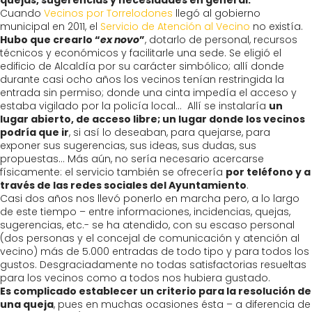
quejas, sugerencias y necesidades en general.
Cuando
Vecinos por Torrelodones
llegó al gobierno
municipal en 2011, el
Servicio de Atención al Vecino
no existía.
Hubo que crearlo “
ex novo
”
, dotarlo de personal, recursos
técnicos y económicos y facilitarle una sede. Se eligió el
edificio de Alcaldía por su carácter simbólico; allí donde
durante casi ocho años los vecinos tenían restringida la
entrada sin permiso; donde una cinta impedía el acceso y
estaba vigilado por la policía local… Allí se instalaría
un
lugar abierto, de acceso libre; un lugar donde los vecinos
podría que ir
, si así lo deseaban, para quejarse, para
exponer sus sugerencias, sus ideas, sus dudas, sus
propuestas… Más aún, no sería necesario acercarse
físicamente: el servicio también se ofrecería
por teléfono y a
través de las redes sociales del Ayuntamiento
.
Casi dos años nos llevó ponerlo en marcha pero, a lo largo
de este tiempo – entre informaciones, incidencias, quejas,
sugerencias, etc.- se ha atendido, con su escaso personal
(dos personas y el concejal de comunicación y atención al
vecino) más de 5.000 entradas de todo tipo y para todos los
gustos. Desgraciadamente no todas satisfactorias resueltas
para los vecinos como a todos nos hubiera gustado.
Es complicado establecer un criterio para la resolución de
una queja
, pues en muchas ocasiones ésta – a diferencia de