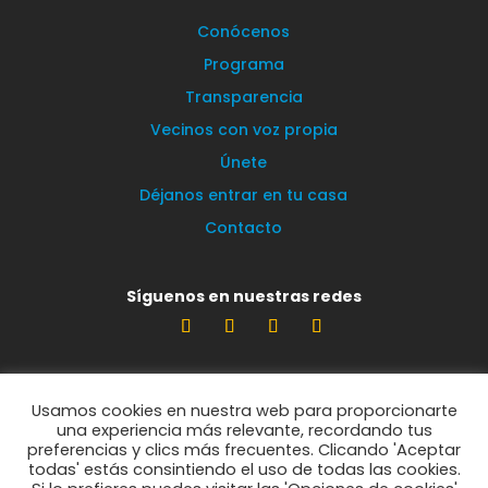
Conócenos
Programa
Transparencia
Vecinos con voz propia
Únete
Déjanos entrar en tu casa
Contacto
Síguenos en nuestras redes
Estamos encantados de leerte
Usamos cookies en nuestra web para proporcionarte
info@vecinosportorrelodones.org
una experiencia más relevante, recordando tus
preferencias y clics más frecuentes. Clicando 'Aceptar
todas' estás consintiendo el uso de todas las cookies.