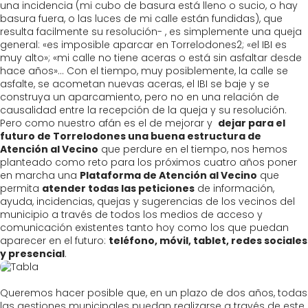
una incidencia (mi cubo de basura está lleno o sucio, o hay
basura fuera, o las luces de mi calle están fundidas), que
resulta facilmente su resolución- , es simplemente una queja
general: «es imposible aparcar en Torrelodones2; «el IBI es
muy alto»; «mi calle no tiene aceras o está sin asfaltar desde
hace años»… Con el tiempo, muy posiblemente, la calle se
asfalte, se acometan nuevas aceras, el IBI se baje y se
construya un aparcamiento, pero no en una relación de
causalidad entre la recepción de la queja y su resolución.
Pero como nuestro afán es el de mejorar y
dejar para el
futuro de Torrelodones una buena estructura de
Atención al Vecino
que perdure en el tiempo, nos hemos
planteado como reto para los próximos cuatro años poner
en marcha una
Plataforma de Atención al Vecino
que
permita
atender todas las peticiones
de información,
ayuda, incidencias, quejas y sugerencias de los vecinos del
municipio a través de todos los medios de acceso y
comunicación existentes tanto hoy como los que puedan
aparecer en el futuro:
teléfono, móvil, tablet, redes sociales
y presencial
.
Queremos hacer posible que, en un plazo de dos años, todas
las gestiones municipales puedan realizarse a través de este