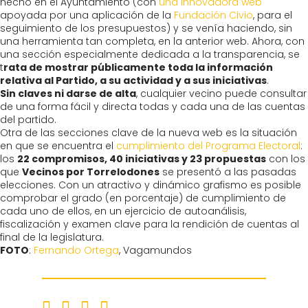
hecho en el Ayuntamiento (con
una innovadora web
apoyada por una aplicación de la
Fundación Civio
, para el
seguimiento de los presupuestos) y se venía haciendo, sin
una herramienta tan completa, en la anterior web. Ahora, con
una sección especialmente dedicada a la transparencia, se
t
rata de mostrar públicamente toda la información
relativa al Partido, a su actividad y a sus iniciativas
.
Sin claves ni darse de alta
, cualquier vecino puede consultar
de una forma fácil y directa todas y cada una de las cuentas
del partido.
Otra de las secciones clave de la nueva web es la situación
en que se encuentra el
cumplimiento del Programa Electoral
:
los
22 compromisos, 40 iniciativas y 23 propuestas
con los
que
Vecinos por Torrelodones
se presentó a las pasadas
elecciones. Con un atractivo y dinámico grafismo es posible
comprobar el grado (en porcentaje) de cumplimiento de
cada uno de ellos, en un ejercicio de autoanálisis,
fiscalización y examen clave para la rendición de cuentas al
final de la legislatura.
FOTO
:
Fernando Ortega
, Vagamundos