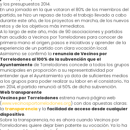
y los presupuestos 2014.
En una jornada en la que votaron el 80% de los miembros del
partido, se hizo un repaso de todo el trabajo llevado a cabo
durante este año, de los proyectos en marcha, de los nuevos
retos y de los objetivos más inmediatos.
A lo largo de este año, más de 90 asociaciones y partidos
han acudido a Vecinos por Torrelodones para conocer de
primera mano el origen, pasos e iniciativas y aprender de la
experiencia de un partido con clara vocación local.
Asimismo se confirmó la
renuncia de Vecinos por
Torrelodones al 100% de la subvención que el
Ayuntamiento
de Torrelodones concede a todos los grupos
municipales en proporción a su representatividad por
entender que el Ayuntamiento ya dota de suficientes medios
a los grupos para poder realizar su labor en el consistorio
.
Ya
en 2014, el partido renunció al 50% de dicha subvención.
Web transparente
Vecinos por Torrelodones
estrena nueva página web
(
www.vecinosportorrelodones.org
) con dos apuestas claras:
la
transparencia
y la
facilidad de acceso desde cualquier
dispositivo
.
Sobre la transparencia, no es ahora cuando Vecinos por
Torrelodones quiere dejar bien patente su vocación. Ya lo ha