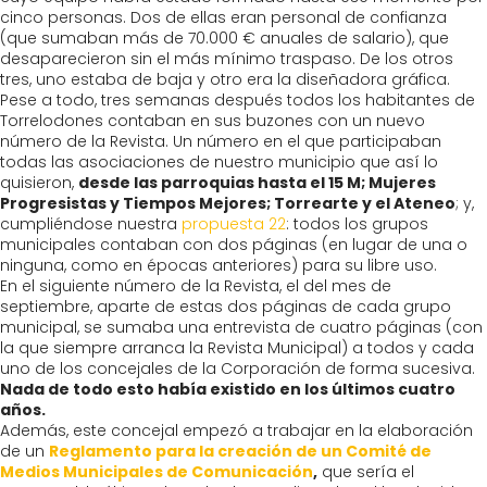
cinco personas. Dos de ellas eran personal de confianza
(que sumaban más de 70.000 € anuales de salario), que
desaparecieron sin el más mínimo traspaso. De los otros
tres, uno estaba de baja y otro era la diseñadora gráfica.
Pese a todo, tres semanas después todos los habitantes de
Torrelodones contaban en sus buzones con un nuevo
número de la Revista. Un número en el que participaban
todas las asociaciones de nuestro municipio que así lo
quisieron,
desde las parroquias hasta el 15 M; Mujeres
Progresistas y Tiempos Mejores; Torrearte y el Ateneo
; y,
cumpliéndose nuestra
propuesta 22
: todos los grupos
municipales contaban con dos páginas (en lugar de una o
ninguna, como en épocas anteriores) para su libre uso.
En el siguiente número de la Revista, el del mes de
septiembre, aparte de estas dos páginas de cada grupo
municipal, se sumaba una entrevista de cuatro páginas (con
la que siempre arranca la Revista Municipal) a todos y cada
uno de los concejales de la Corporación de forma sucesiva.
Nada de todo esto había existido en los últimos cuatro
años.
Además, este concejal empezó a trabajar en la elaboración
de un
Reglamento para la creación de un Comité de
Medios Municipales de Comunicación
,
que sería el