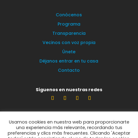
Conócenos
Programa
Transparencia
Vecinos con voz propia
Únete
Déjanos entrar en tu casa
Contacto
Síguenos en nuestras redes
Estamos encantados de leerte
Usamos cookies en nuestra web para proporcionarte
info@vecinosportorrelodones.org
una experiencia más relevante, recordando tus
preferencias y clics más frecuentes. Clicando 'Aceptar