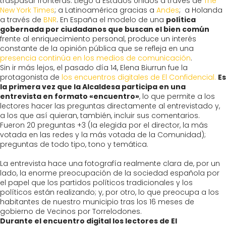
traspasar fronteras. Llegó a Estados Unidos a través de
The
New York Times
; a Latinoamérica gracias a
Andes
; a Holanda
a través de
BNR
. En España el modelo de una
política
gobernada por ciudadanos que buscan el bien común
frente al enriquecimiento personal, produce un interés
constante de la opinión pública que se refleja en una
presencia continúa en los medios de comunicación
.
Sin ir más lejos, el pasado día 14, Elena Biurrun fue la
protagonista de
los encuentros digitales de El Confidencial.
Es
la primera vez que la Alcaldesa participa en una
entrevista en formato «encuentro»
, lo que permite a los
lectores hacer las preguntas directamente al entrevistado y,
a los que así quieran, también, incluir sus comentarios.
Fueron 20 preguntas +3 (la elegida por el director, la más
votada en las redes y la más votada de la Comunidad);
preguntas de todo tipo, tono y temática.
La entrevista hace una fotografía realmente clara de, por un
lado, la enorme preocupación de la sociedad española por
el papel que los partidos políticos tradicionales y los
políticos están realizando; y, por otro, lo que preocupa a los
habitantes de nuestro municipio tras los 16 meses de
gobierno de Vecinos por Torrelodones.
Durante el encuentro digital los lectores de El