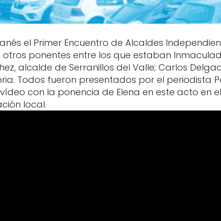
ganés el Primer Encuentro de Alcaldes Independient
n otros ponentes entre los que estaban Inmaculad
ez, alcalde de Serranillos del Valle; Carlos Delga
bria. Todos fueron presentados por el periodista P
ídeo con la ponencia de Elena en este acto en el 
ción local.