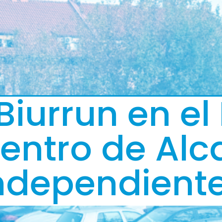
Biurrun en el
entro de Alc
ndependient