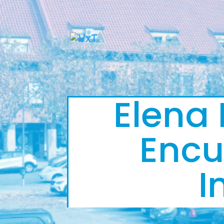
Elena 
Encu
I