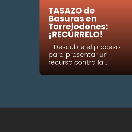
TASAZO de
Basuras en
Torrelodones:
¡RECÚRRELO!
¡ Descubre el proceso
para presentar un
recurso contra la...