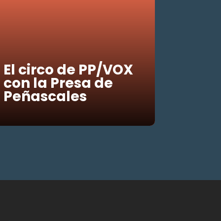
El circo de PP/VOX
con la Presa de
Peñascales