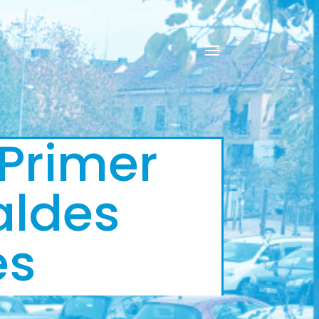
 Primer
aldes
es