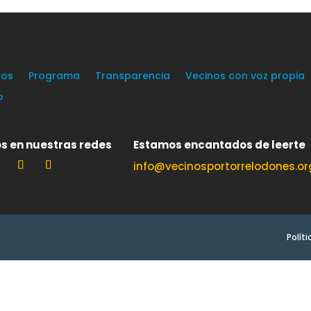
os
Programa
Transparencia
Vecinos con voz propia
o
s en nuestras redes
Estamos encantados de leerte
info@vecinosportorrelodones.or
Polít