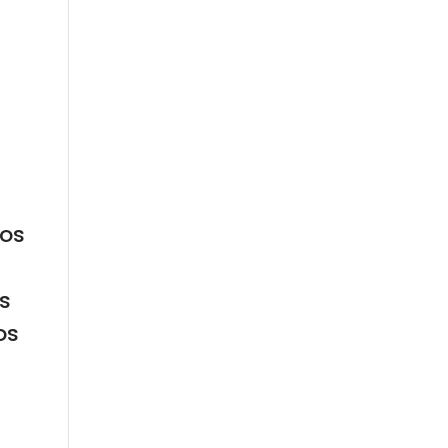
nos
s
os