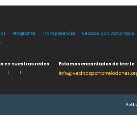
os
Programa
Transparencia
Vecinos con voz propia
o
s en nuestras redes
Estamos encantados de leerte
info@vecinosportorrelodones.or
Polít